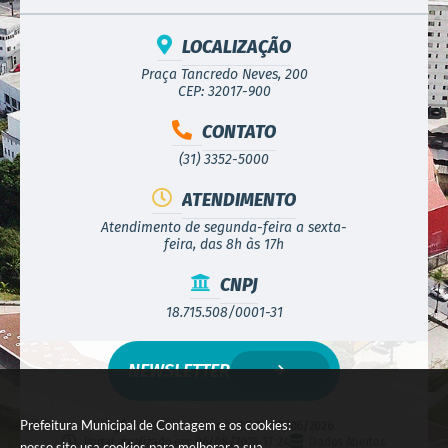
LOCALIZAÇÃO
Praça Tancredo Neves, 200
CEP: 32017-900
CONTATO
(31) 3352-5000
ATENDIMENTO
Atendimento de segunda-feira a sexta-
feira, das 8h às 17h
CNPJ
18.715.508/0001-31
NEWSLETTER
Prefeitura Municipal de Contagem e os cookies:
Versão do Sistema:
3.5.3 - 19/06/2026
Portal atualizado em:
06/08/2026 17:24
Dados Abertos
nosso site usa cookies para melhorar a sua