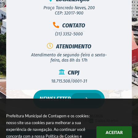
Praça Tancredo Neves, 200
CEP: 32017-900
CONTATO
(31) 3352-5000
ATENDIMENTO
Atendimento de segunda-feira a sexta-
feira, das 8h às 17h
CNPJ
18.715.508/0001-31
NEWSLETTER
Prefeitura Municipal de Contagem e os cookies:
Versão do Sistema:
3.5.3 - 19/06/2026
Portal atualizado em:
07/08/2026 11:50
Dados Abertos
nosso site usa cookies para melhorar a sua
experiência de navegação. Ao continuar você
ACEITAR
concorda com a nossa
Política de Cookies
e