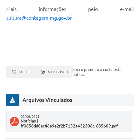
Mais informações pelo e-mail
cultura@contagem.mg.gov.br
Seja o primeiro a curtir esta
GOSTEI
NÃO GOSTEI
notícia.
Arquivos Vinculados
02/06/2021
Notícias |
ff0858dd8ec46e9e2f2b7152a432306c_685609.pdf