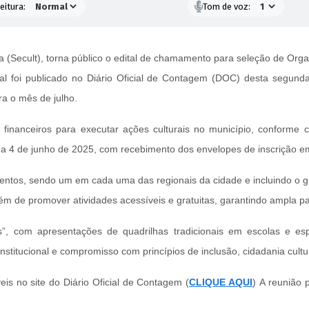
eitura:
Tom de voz:
ura (Secult), torna público o edital de chamamento para seleção de Or
al foi publicado no Diário Oficial de Contagem (DOC) desta segunda-
ara o mês de julho.
financeiros para executar ações culturais no município, conforme cr
io a 4 de junho de 2025, com recebimento dos envelopes de inscrição em
eventos, sendo um em cada uma das regionais da cidade e incluindo o
 além de promover atividades acessíveis e gratuitas, garantindo ampla p
as”, com apresentações de quadrilhas tradicionais em escolas e es
institucional e compromisso com princípios de inclusão, cidadania cultur
is no site do Diário Oficial de Contagem (
CLIQUE AQUI
) A reunião 