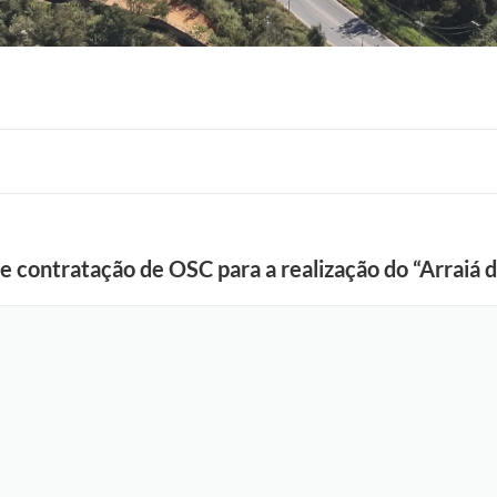
F
 de contratação de OSC para a realização do “Arraiá
o
t
o
:
L
u
c
i
S
a
l
l
u
m