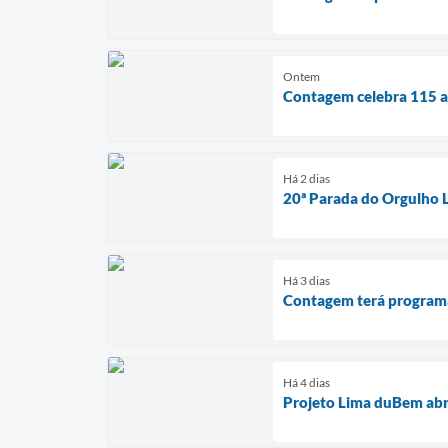
Ontem
Contagem celebra 115 an
Há 2 dias
20ª Parada do Orgulho 
Há 3 dias
Contagem terá programaç
Há 4 dias
Projeto Lima duBem abr