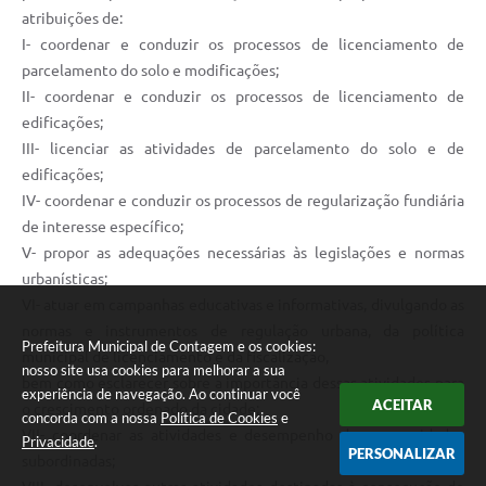
atribuições de:
I- coordenar e conduzir os processos de licenciamento de
parcelamento do solo e modificações;
II- coordenar e conduzir os processos de licenciamento de
edificações;
III- licenciar as atividades de parcelamento do solo e de
edificações;
IV- coordenar e conduzir os processos de regularização fundiária
de interesse específico;
V- propor as adequações necessárias às legislações e normas
urbanísticas;
VI- atuar em campanhas educativas e informativas, divulgando as
normas e instrumentos de regulação urbana, da política
Prefeitura Municipal de Contagem e os cookies:
municipal de licenciamento e da fiscalização,
nosso site usa cookies para melhorar a sua
bem como esclarecer sobre a importância dessas atividades para
experiência de navegação. Ao continuar você
ACEITAR
o crescimento ordenado da cidade;
concorda com a nossa
Política de Cookies
e
VII- coordenar as atividades e desempenho de suas unidades
Privacidade
.
PERSONALIZAR
subordinadas;