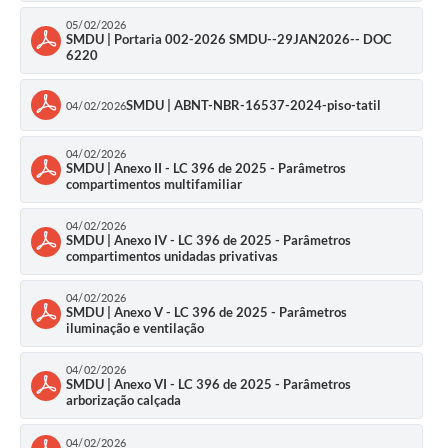
05/02/2026
SMDU | Portaria 002-2026 SMDU--29JAN2026-- DOC
Benefício
6220
A APROVAÇÃO DE PROJETO é fundamental para que a
SMDU | ABNT-NBR-16537-2024-piso-tatil
04/02/2026
construção da edificação esteja regular junto ao Município e
atenda a legislação urbanística vigente. Sem o Alvará de
Construção o proprietário/requerente do imóvel fica passível de
04/02/2026
autuação, multa e demais sanções cabíveis, aplicadas pela
SMDU | Anexo II - LC 396 de 2025 - Parâmetros
fiscalização municipal.
compartimentos multifamiliar
Aprovação de Projeto
A
é o ato administrativo que precede
04/02/2026
a expedição da
Certidão de Baixa de Construção
, documento
SMDU | Anexo IV - LC 396 de 2025 - Parâmetros
indispensável para atestar a conformidade da edificação. A
compartimentos unidadas privativas
regularização do imóvel por meio da Baixa é condição para a
averbação em cartório, viabilização de
financiamentos
04/02/2026
imobiliários
e transferências de titularidade.
SMDU | Anexo V - LC 396 de 2025 - Parâmetros
iluminação e ventilação
04/02/2026
SMDU | Anexo VI - LC 396 de 2025 - Parâmetros
Documentação Necessária
arborização calçada
Verificar
Portaria SMDU 002 2026
(No tópico legislação)
04/02/2026