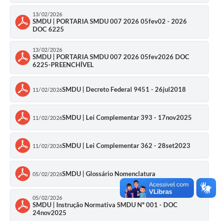
Para os casos de edificação existente e em desconformidade
com a legislação vigente, deverá ser verificada a possibilidade
13/02/2026
de
Regularização de Edificação
junto a SMDUH.
SMDU | PORTARIA SMDU 007 2026 05fev02 - 2026
DOC 6225
13/02/2026
Público Alvo
SMDU | PORTARIA SMDU 007 2026 05fev2026 DOC
6225-PREENCHÍVEL
1. Cidadãos (pessoa física)
2. Instituições Públicas/Privadas
3. Empresas (pessoa jurídica)
SMDU | Decreto Federal 9451 - 26jul2018
11/02/2026
SMDU | Lei Complementar 393 - 17nov2025
11/02/2026
Quem pode solicitar?
Qualquer cidadão, empresa ou instituição pública/privada.
SMDU | Lei Complementar 362 - 28set2023
11/02/2026
SMDU | Glossário Nomenclatura
05/02/2026
Como solicitar?
05/02/2026
Por meio do
Sistema de Licenciamento Online (SILO)
SMDU | Instrução Normativa SMDU Nº 001 - DOC
24nov2025