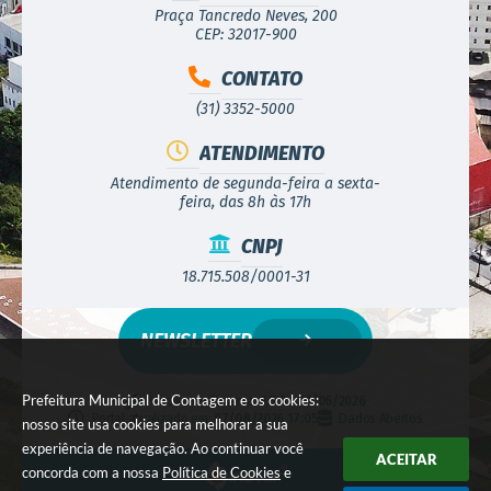
Praça Tancredo Neves, 200
CEP: 32017-900
CONTATO
(31) 3352-5000
ATENDIMENTO
Atendimento de segunda-feira a sexta-
feira, das 8h às 17h
CNPJ
18.715.508/0001-31
NEWSLETTER
Prefeitura Municipal de Contagem e os cookies:
Versão do Sistema:
3.5.3 - 19/06/2026
Portal atualizado em:
07/08/2026 17:05
Dados Abertos
nosso site usa cookies para melhorar a sua
experiência de navegação. Ao continuar você
ACEITAR
concorda com a nossa
Política de Cookies
e