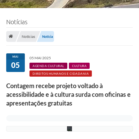
t
o
s
:
a
Notícias
c
e
r
Notícias
Notícia
v
o
p
r
MAI
05 MAI 2025
o
05
j
AGENDA CULTURAL
CULTURA
e
DIREITOS HUMANOS E CIDADANIA
t
o
Contagem recebe projeto voltado à
a
r
acessibilidade e à cultura surda com oficinas e
t
e
apresentações gratuitas
s
u
r
d
a