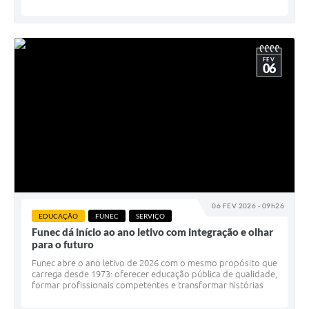
FEV
06
06 FEV 2026 - 09h26
EDUCAÇÃO
FUNEC
SERVIÇO
Funec dá início ao ano letivo com integração e olhar
para o futuro
Funec abre o ano letivo de 2026 com o mesmo propósito que
carrega desde 1973: oferecer educação pública de qualidade,
formar profissionais competentes e transformar histórias