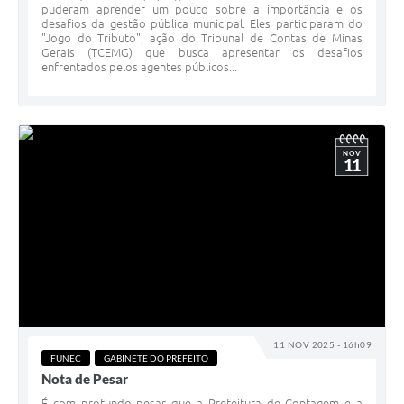
puderam aprender um pouco sobre a importância e os
desafios da gestão pública municipal. Eles participaram do
"Jogo do Tributo", ação do Tribunal de Contas de Minas
Gerais (TCEMG) que busca apresentar os desafios
enfrentados pelos agentes públicos...
NOV
11
11 NOV 2025 - 16h09
FUNEC
GABINETE DO PREFEITO
Nota de Pesar
É com profundo pesar que a Prefeitura de Contagem e a