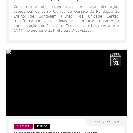
Com criatividade, experimentos e muita dedicação,
estudantes do curso técnico de Química da Fundação de
Ensino de Contagem (Funec), da unidade Centec,
transformaram suas ideias em práticas durante a
apresentação no Seminário Técnico, na última sexta-feira
(7/11), no auditório da Prefeitura. A atividade...
OUT
31
31 OUT 2025 - 09h00
CULTURA
FUNEC