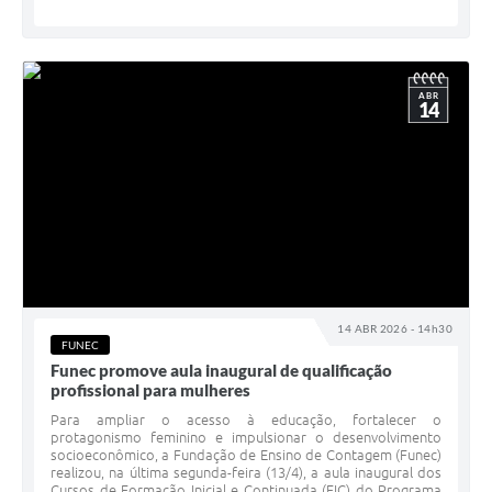
ABR
14
14 ABR 2026 - 14h30
FUNEC
Funec promove aula inaugural de qualificação
profissional para mulheres
Para ampliar o acesso à educação, fortalecer o
protagonismo feminino e impulsionar o desenvolvimento
socioeconômico, a Fundação de Ensino de Contagem (Funec)
realizou, na última segunda-feira (13/4), a aula inaugural dos
Cursos de Formação Inicial e Continuada (FIC) do Programa