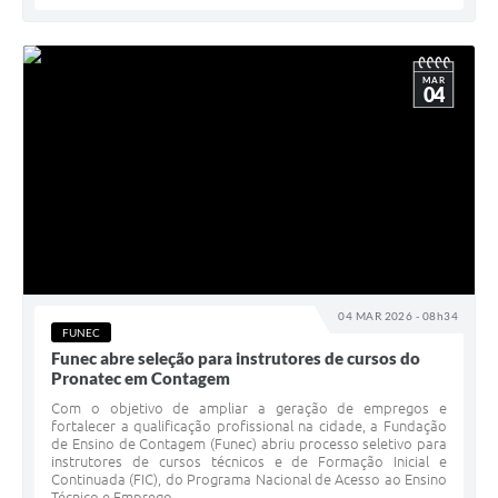
MAR
04
04 MAR 2026 - 08h34
FUNEC
Funec abre seleção para instrutores de cursos do
Pronatec em Contagem
Com o objetivo de ampliar a geração de empregos e
fortalecer a qualificação profissional na cidade, a Fundação
de Ensino de Contagem (Funec) abriu processo seletivo para
instrutores de cursos técnicos e de Formação Inicial e
Continuada (FIC), do Programa Nacional de Acesso ao Ensino
Técnico e Emprego...