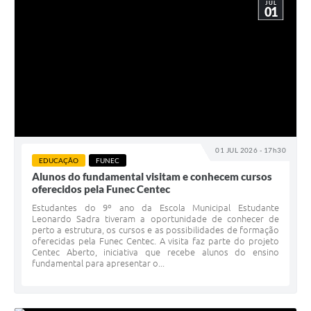
JUL
01
01 JUL 2026 - 17h30
EDUCAÇÃO
FUNEC
Alunos do fundamental visitam e conhecem cursos
oferecidos pela Funec Centec
Estudantes do 9º ano da Escola Municipal Estudante
Leonardo Sadra tiveram a oportunidade de conhecer de
perto a estrutura, os cursos e as possibilidades de formação
oferecidas pela Funec Centec. A visita faz parte do projeto
Centec Aberto, iniciativa que recebe alunos do ensino
fundamental para apresentar o...