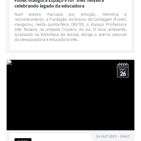
Funec inaugura Espaço Profª Inês Teixeira
celebrando legado da educadora
Num evento marcado por emoção, memória e
reconhecimento, a Fundação de Ensino de Contagem (Funec)
inaugurou, nesta quinta-feira (30/10), o Espaço Professora
Inês Teixeira, na unidade Cruzeiro do Sul. O novo ambiente,
localizado na biblioteca da escola, abriga o acervo pessoal
da pesquisadora e educadora Inês...
OUT
26
26 OUT 2025 - 19h07