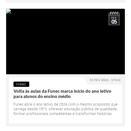
FEV
05
05 FEV 2026 - 17h36
FUNEC
Volta às aulas da Funec marca início do ano letivo
para alunos do ensino médio
Funec abre o ano letivo de 2026 com o mesmo propósito que
carrega desde 1973: oferecer educação pública de qualidade,
formar profissionais competentes e transformar histórias