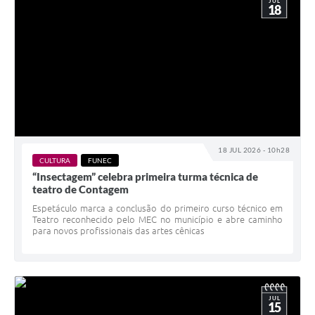
JUL
18
18 JUL 2026 - 10h28
CULTURA
FUNEC
“Insectagem” celebra primeira turma técnica de
teatro de Contagem
Espetáculo marca a conclusão do primeiro curso técnico em
Teatro reconhecido pelo MEC no município e abre caminho
para novos profissionais das artes cênicas
JUL
15