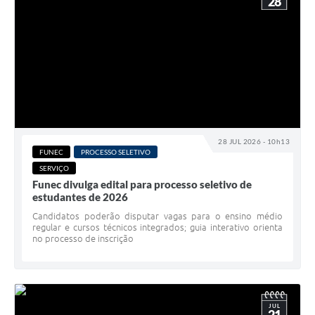
28
28 JUL 2026 - 10h13
FUNEC
PROCESSO SELETIVO
SERVIÇO
Funec divulga edital para processo seletivo de
estudantes de 2026
Candidatos poderão disputar vagas para o ensino médio
regular e cursos técnicos integrados; guia interativo orienta
no processo de inscrição
JUL