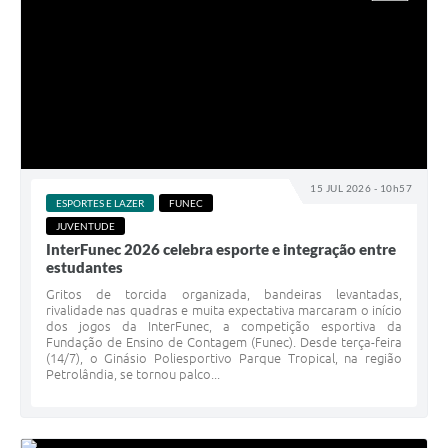
15 JUL 2026 - 10h57
ESPORTES E LAZER
FUNEC
JUVENTUDE
InterFunec 2026 celebra esporte e integração entre
estudantes
Gritos de torcida organizada, bandeiras levantadas,
rivalidade nas quadras e muita expectativa marcaram o início
dos jogos da InterFunec, a competição esportiva da
Fundação de Ensino de Contagem (Funec). Desde terça-feira
(14/7), o Ginásio Poliesportivo Parque Tropical, na região
Petrolândia, se tornou palco...