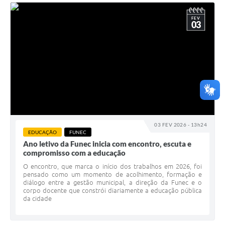
FEV
03
03 FEV 2026 - 13h24
EDUCAÇÃO
FUNEC
Ano letivo da Funec inicia com encontro, escuta e
compromisso com a educação
O encontro, que marca o início dos trabalhos em 2026, foi
pensado como um momento de acolhimento, formação e
diálogo entre a gestão municipal, a direção da Funec e o
corpo docente que constrói diariamente a educação pública
da cidade