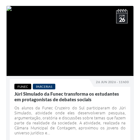
JUN
26
26 JUN 2026 - 11h00
FUNEC
PARCERIAS
Júri Simulado da Funec transforma os estudantes
em protagonistas de debates sociais
Os alunos da Funec Cruzeiro do Sul participaram do Júri
Simulado, atividade onde eles desenvolveram pesquisa,
argumentação, oratória e discussões sobre temas que fazem
parte da realidade da sociedade. A atividade, realizada na
Câmara Municipal de Contagem, aproximou os jovens do
universo jurídico e...