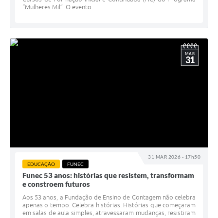
“Mulheres Mil”. O evento...
MAR
31
31 MAR 2026 - 17h50
EDUCAÇÃO
FUNEC
Funec 53 anos: histórias que resistem, transformam
e constroem futuros
Aos 53 anos, a Fundação de Ensino de Contagem não celebra
apenas o tempo. Celebra histórias. Histórias que começaram
em salas de aula simples, atravessaram mudanças, resistiram