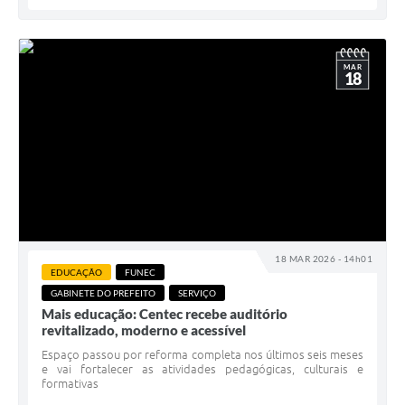
MAR
18
18 MAR 2026 - 14h01
EDUCAÇÃO
FUNEC
GABINETE DO PREFEITO
SERVIÇO
Mais educação: Centec recebe auditório
revitalizado, moderno e acessível
Espaço passou por reforma completa nos últimos seis meses
e vai fortalecer as atividades pedagógicas, culturais e
formativas