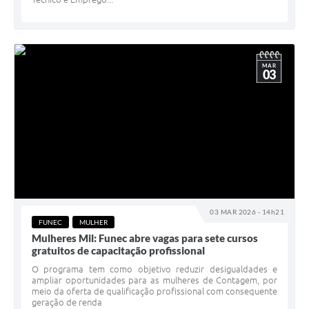
MAR
03
03 MAR 2026 - 14h21
FUNEC
MULHER
Mulheres Mil: Funec abre vagas para sete cursos
gratuitos de capacitação profissional
O programa tem como objetivo reduzir desigualdades e
ampliar oportunidades para as mulheres de Contagem, por
meio da oferta de qualificação profissional com consequente
geração de renda