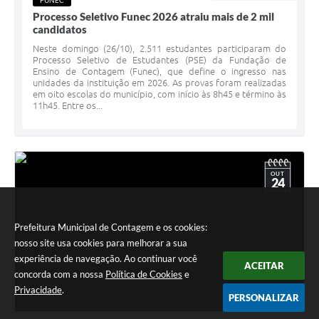
FUNEC
Processo Seletivo Funec 2026 atraiu mais de 2 mil
candidatos
Neste domingo (26/10), 2.511 estudantes participaram do
Processo Seletivo de Estudantes (PSE) da Fundação de
Ensino de Contagem (Funec), que define o ingresso nas
unidades da instituição em 2026. As provas foram realizadas
em oito escolas do município, com início às 8h45 e término às
11h45. Entre os...
OUT
24
Prefeitura Municipal de Contagem e os cookies:
nosso site usa cookies para melhorar a sua
experiência de navegação. Ao continuar você
ACEITAR
concorda com a nossa
Política de Cookies
e
Privacidade
.
PERSONALIZAR