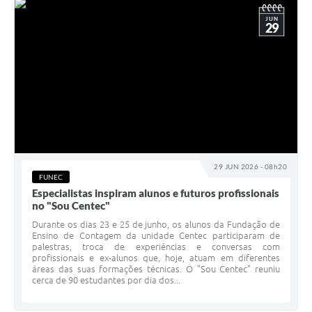
JUN
29
29 JUN 2026 - 08h20
FUNEC
Especialistas inspiram alunos e futuros profissionais
no "Sou Centec"
Durante os dias 23 e 25 de junho, os alunos da Fundação de
Ensino de Contagem da unidade Centec participaram de
palestras, troca de experiências e conversas com
profissionais e ex-alunos que, hoje, atuam em diferentes
áreas das suas formações técnicas. O "Sou Centec" reuniu
cerca de 90 estudantes por dia dos...