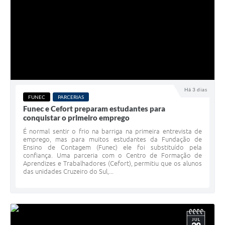
Há 3 dias
FUNEC
PARCERIAS
Funec e Cefort preparam estudantes para
conquistar o primeiro emprego
É normal sentir o frio na barriga na primeira entrevista de
emprego, mas para muitos estudantes da Fundação de
Ensino de Contagem (Funec) ele foi substituído pela
confiança. Uma parceria com o Centro de Formação de
Aprendizes e Trabalhadores (Cefort), permitiu que os alunos
das unidades Cruzeiro do Sul,...
JUL