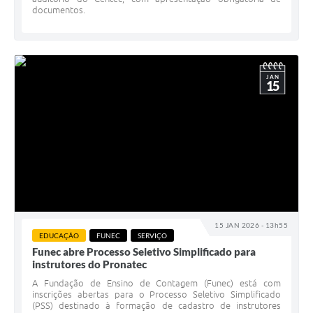
documentos.
JAN
15
15 JAN 2026 - 13h55
EDUCAÇÃO
FUNEC
SERVIÇO
Funec abre Processo Seletivo Simplificado para
instrutores do Pronatec
A Fundação de Ensino de Contagem (Funec) está com
inscrições abertas para o Processo Seletivo Simplificado
(PSS) destinado à formação de cadastro de instrutores