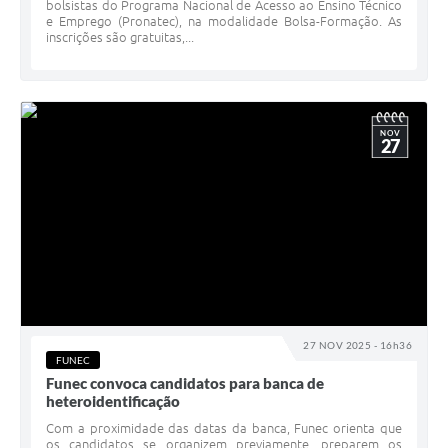
bolsistas do Programa Nacional de Acesso ao Ensino Técnico
e Emprego (Pronatec), na modalidade Bolsa-Formação. As
inscrições são gratuitas,...
NOV
27
27 NOV 2025 - 16h36
FUNEC
Funec convoca candidatos para banca de
heteroidentificação
Com a proximidade das datas da banca, Funec orienta que
os candidatos se organizem previamente, preparem os