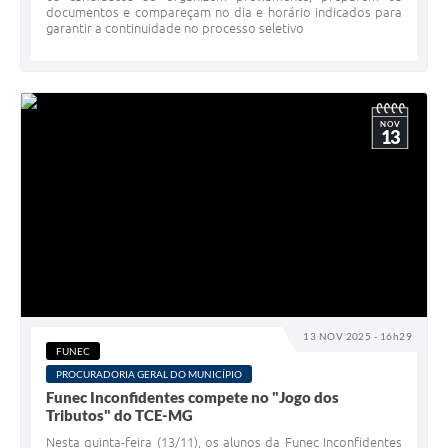
documentos e compareçam no dia e horário indicados para
garantir a continuidade no processo seletivo
NOV
13
13 NOV 2025 - 16h29
FUNEC
PROCURADORIA GERAL DO MUNICÍPIO
Funec Inconfidentes compete no "Jogo dos
Tributos" do TCE-MG
Nesta quinta-feira (13/11), os alunos da Funec Inconfidentes