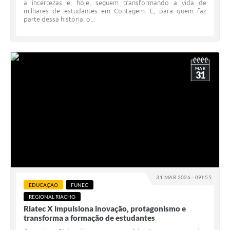
a incertezas e, hoje, seguem transformando a vida de
milhares de estudantes em Contagem. E, para quem faz
parte dessa história, o...
MAR
31
31 MAR 2026 - 09h55
EDUCAÇÃO
FUNEC
REGIONAL RIACHO
Riatec X impulsiona inovação, protagonismo e
transforma a formação de estudantes