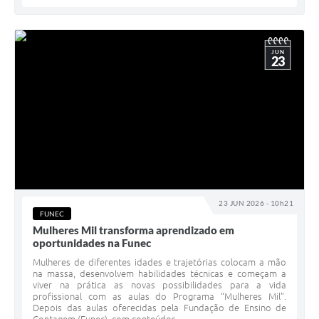
JUN
23
23 JUN 2026 - 10h21
FUNEC
Mulheres Mil transforma aprendizado em
oportunidades na Funec
Mulheres de diferentes idades e trajetórias colocam a mão
na massa, desenvolvem habilidades técnicas e começam a
viver na prática as novas possibilidades para a vida
profissional com as aulas do Programa “Mulheres Mil”.
Depois das aulas oferecidas pela Fundação de Ensino de