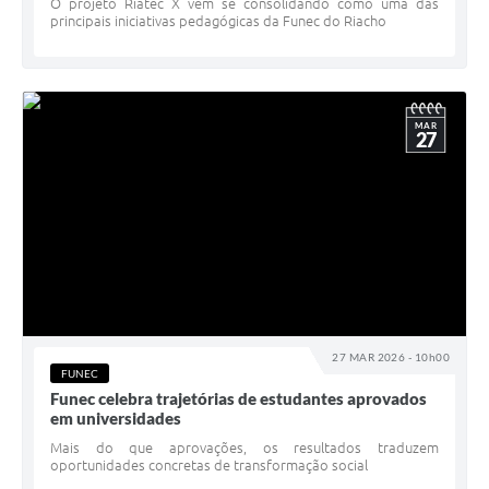
O projeto Riatec X vem se consolidando como uma das
principais iniciativas pedagógicas da Funec do Riacho
MAR
27
27 MAR 2026 - 10h00
FUNEC
Funec celebra trajetórias de estudantes aprovados
em universidades
Mais do que aprovações, os resultados traduzem
oportunidades concretas de transformação social