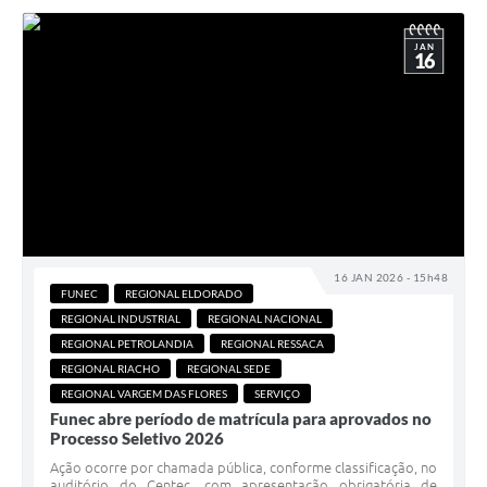
JAN
16
16 JAN 2026 - 15h48
FUNEC
REGIONAL ELDORADO
REGIONAL INDUSTRIAL
REGIONAL NACIONAL
REGIONAL PETROLANDIA
REGIONAL RESSACA
REGIONAL RIACHO
REGIONAL SEDE
REGIONAL VARGEM DAS FLORES
SERVIÇO
Funec abre período de matrícula para aprovados no
Processo Seletivo 2026
Ação ocorre por chamada pública, conforme classificação, no
auditório do Centec, com apresentação obrigatória de