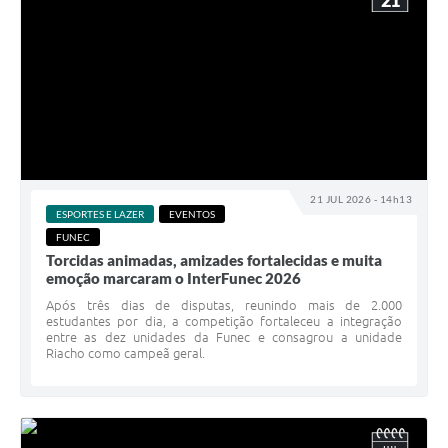
21
21 JUL 2026 - 14h13
ESPORTES E LAZER
EVENTOS
FUNEC
Torcidas animadas, amizades fortalecidas e muita
emoção marcaram o InterFunec 2026
Após três dias de disputas, reunindo mais de 2.000
estudantes por dia, a competição fortaleceu a integração
entre as dez unidades da Funec e consagrou a unidade
Riacho como campeã geral.