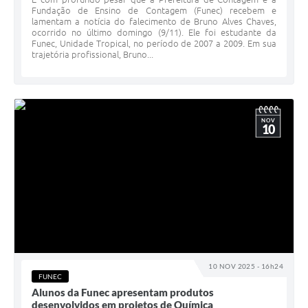
Fundação de Ensino de Contagem (Funec) recebem e
lamentam a notícia do falecimento de Bruno Alves Chaves,
ocorrido no último domingo (9/11). Ele foi estudante da
Funec, Unidade Tropical, no período de 2007 a 2009. Em sua
trajetória profissional, Bruno...
NOV
10
10 NOV 2025 - 16h24
FUNEC
Alunos da Funec apresentam produtos
desenvolvidos em projetos de Química