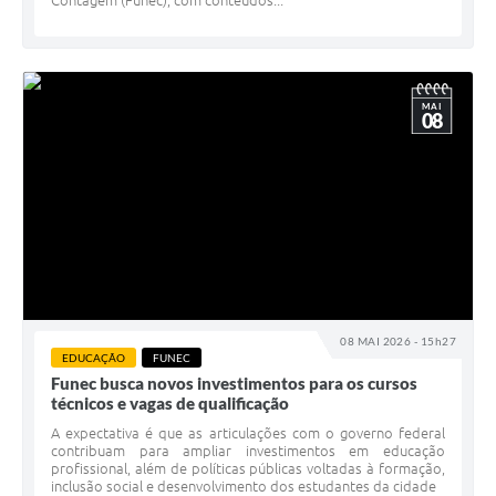
Contagem (Funec), com conteúdos...
MAI
08
08 MAI 2026 - 15h27
EDUCAÇÃO
FUNEC
Funec busca novos investimentos para os cursos
técnicos e vagas de qualificação
A expectativa é que as articulações com o governo federal
contribuam para ampliar investimentos em educação
profissional, além de políticas públicas voltadas à formação,
inclusão social e desenvolvimento dos estudantes da cidade