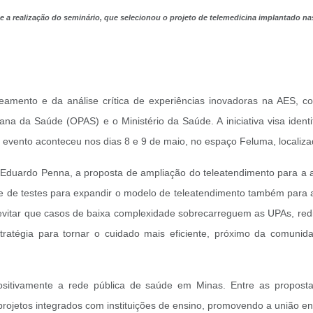
a realização do seminário, que selecionou o projeto de telemedicina implantado nas
apeamento e da análise crítica de experiências inovadoras na AES,
 da Saúde (OPAS) e o Ministério da Saúde. A iniciativa visa identif
evento aconteceu nos dias 8 e 9 de maio, no espaço Feluma, localizad
 Eduardo Penna, a proposta de ampliação do teleatendimento para a a
se de testes para expandir o modelo de teleatendimento também para
evitar que casos de baixa complexidade sobrecarreguem as UPAs, redi
ratégia para tornar o cuidado mais eficiente, próximo da comunida
ositivamente a rede pública de saúde em Minas. Entre as propos
projetos integrados com instituições de ensino, promovendo a união en