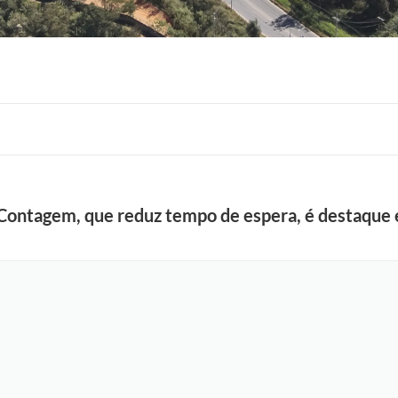
F
 Contagem, que reduz tempo de espera, é destaque
o
t
o
s
:
L
u
c
i
S
a
l
l