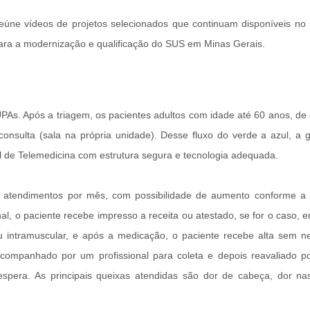
úne vídeos de projetos selecionados que continuam disponíveis no s
 para a modernização e qualificação do SUS em Minas Gerais.
As. Após a triagem, os pacientes adultos com idade até 60 anos, de 
nsulta (sala na própria unidade). Desse fluxo do verde a azul, a g
al de Telemedicina com estrutura segura e tecnologia adequada.
0 atendimentos por mês, com possibilidade de aumento conforme 
, o paciente recebe impresso a receita ou atestado, se for o caso
ou intramuscular, e após a medicação, o paciente recebe alta sem 
acompanhado por um profissional para coleta e depois reavaliado po
era. As principais queixas atendidas são dor de cabeça, dor nas co