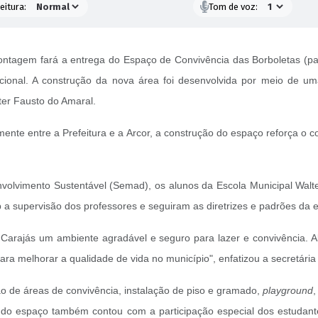
eitura:
Tom de voz:
 Contagem fará a entrega do Espaço de Convivência das Borboletas (pa
ional. A construção da nova área foi desenvolvida por meio de uma p
er Fausto do Amaral.
lmente entre a Prefeitura e a Arcor, a construção do espaço reforça
olvimento Sustentável (Semad), os alunos da Escola Municipal Walte
b a supervisão dos professores e seguiram as diretrizes e padrões da
 Carajás um ambiente agradável e seguro para lazer e convivência.
 para melhorar a qualidade de vida no município", enfatizou a secret
ção de áreas de convivência, instalação de piso e gramado,
playground
,
 do espaço também contou com a participação especial dos estudant