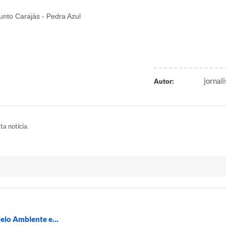
unto Carajás - Pedra Azul
jornal
Autor:
ta notícia.
eio Ambiente e...