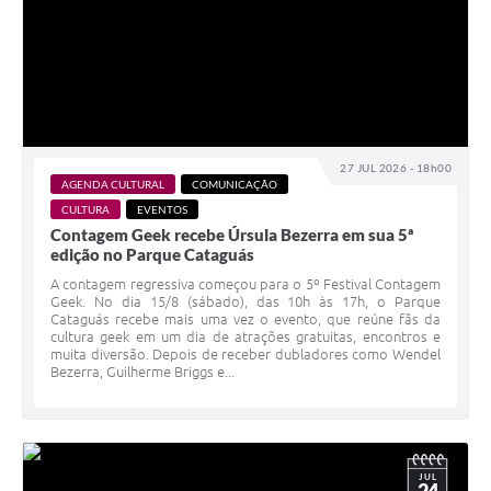
27 JUL 2026 - 18h00
AGENDA CULTURAL
COMUNICAÇÃO
CULTURA
EVENTOS
Contagem Geek recebe Úrsula Bezerra em sua 5ª
edição no Parque Cataguás
A contagem regressiva começou para o 5º Festival Contagem
Geek. No dia 15/8 (sábado), das 10h às 17h, o Parque
Cataguás recebe mais uma vez o evento, que reúne fãs da
cultura geek em um dia de atrações gratuitas, encontros e
muita diversão. Depois de receber dubladores como Wendel
Bezerra, Guilherme Briggs e...
JUL