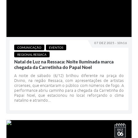
07 DEZ 2025 - 10h16
COMUNICAÇÃO
EVENTOS
REGIONAL RESSACA
Natal de Luz na Ressaca: Noite iluminada marca
chegada da Carretinha do Papai Noel
A noite de sábado (6/12) brilhou diferente na praça do
Divino, na região Ressaca, com apresentações de artistas
circenses, que encantaram o público com números de fogo. A
performance abriu caminho para a chegada da Carretinha do
Papai Noel, que estacionou no local reforçando o clima
natalino e atraindo...
DEZ
06