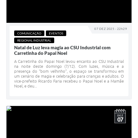
07 DEZ 2025 - 22h29
COMUNICAÇÃO
EVENTOS
REGIONAL INDUSTRIAL
Natal de Luz leva magia ao CSU Industrial com
Carretinha do Papai Noel
A Carretinha do Papai Noel levou encanto ao CSU Industrial
na noite deste domingo (7/12). Com luzes, música e a
presença do “bom velhinho”, o espaço se transformou em
um cenário de magia e celebração para crianças e adultos. O
vice-prefeito Ricardo Faria recebeu o Papai Noel e a Mamãe
Noel, e deu...
DEZ
07