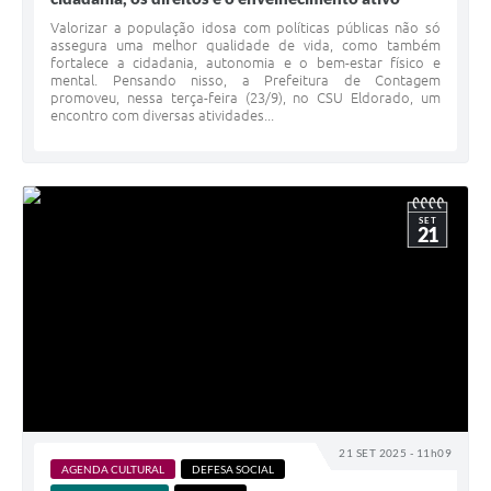
Valorizar a população idosa com políticas públicas não só
assegura uma melhor qualidade de vida, como também
fortalece a cidadania, autonomia e o bem-estar físico e
mental. Pensando nisso, a Prefeitura de Contagem
promoveu, nessa terça-feira (23/9), no CSU Eldorado, um
encontro com diversas atividades...
SET
21
21 SET 2025 - 11h09
AGENDA CULTURAL
DEFESA SOCIAL