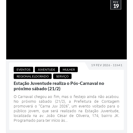
FEV
19
19 FEV 2026 - 11h41
EVENTOS
JUVENTUDE
MULHER
REGIONAL ELDORADO
SERVIÇO
Estação Juventude realiza o Pós-Carnaval no
próximo sábado (21/2)
O Carnaval chegou ao fim, mas o festejo ainda não acabou.
No próximo sábado (21/2), a Prefeitura de Contagem
promoverá o “Carna Juv 2026”, um evento voltado para o
público jovem, que será realizado na Estação Juventude,
localizada na av. João César de Oliveira, 174, bairro JK.
Programado para ter início às...