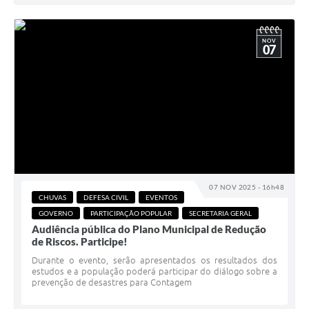
NOV
07
07 NOV 2025 - 16h48
CHUVAS
DEFESA CIVIL
EVENTOS
GOVERNO
PARTICIPAÇÃO POPULAR
SECRETARIA GERAL
Audiência pública do Plano Municipal de Redução
de Riscos. Participe!
Durante o evento, serão apresentados os resultados dos
estudos e a população poderá participar do diálogo sobre a
prevenção de desastres para Contagem