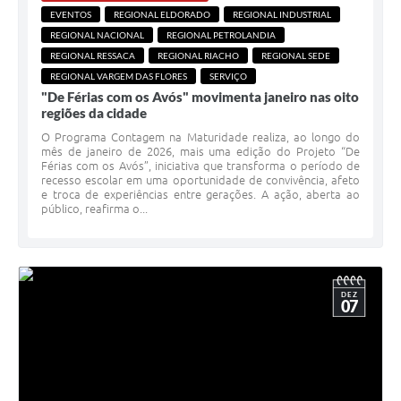
EVENTOS
REGIONAL ELDORADO
REGIONAL INDUSTRIAL
REGIONAL NACIONAL
REGIONAL PETROLANDIA
REGIONAL RESSACA
REGIONAL RIACHO
REGIONAL SEDE
REGIONAL VARGEM DAS FLORES
SERVIÇO
"De Férias com os Avós" movimenta janeiro nas oito
regiões da cidade
O Programa Contagem na Maturidade realiza, ao longo do
mês de janeiro de 2026, mais uma edição do Projeto “De
Férias com os Avós”, iniciativa que transforma o período de
recesso escolar em uma oportunidade de convivência, afeto
e troca de experiências entre gerações. A ação, aberta ao
público, reafirma o...
DEZ
07