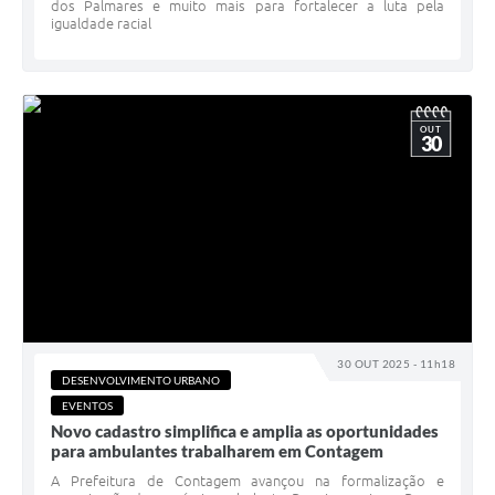
dos Palmares e muito mais para fortalecer a luta pela
igualdade racial
OUT
30
30 OUT 2025 - 11h18
DESENVOLVIMENTO URBANO
EVENTOS
Novo cadastro simplifica e amplia as oportunidades
para ambulantes trabalharem em Contagem
A Prefeitura de Contagem avançou na formalização e