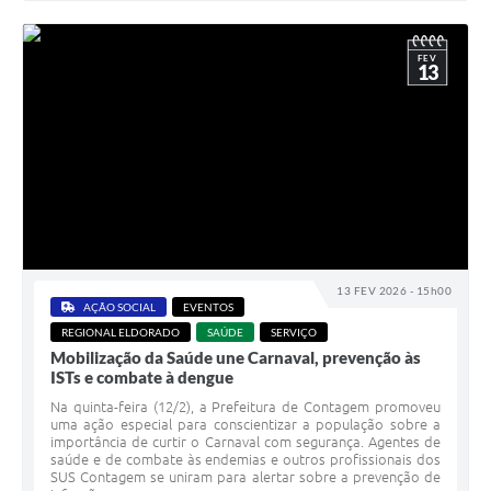
FEV
13
13 FEV 2026 - 15h00
AÇÃO SOCIAL
EVENTOS
REGIONAL ELDORADO
SAÚDE
SERVIÇO
Mobilização da Saúde une Carnaval, prevenção às
ISTs e combate à dengue
Na quinta-feira (12/2), a Prefeitura de Contagem promoveu
uma ação especial para conscientizar a população sobre a
importância de curtir o Carnaval com segurança. Agentes de
saúde e de combate às endemias e outros profissionais dos
SUS Contagem se uniram para alertar sobre a prevenção de