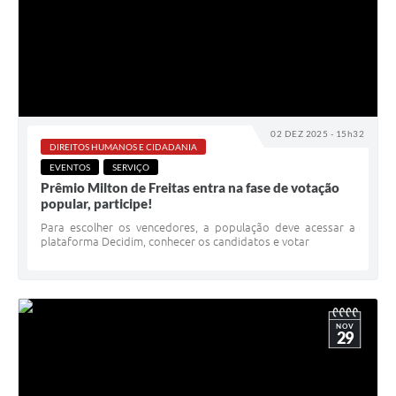
02 DEZ 2025 - 15h32
DIREITOS HUMANOS E CIDADANIA
EVENTOS
SERVIÇO
Prêmio Milton de Freitas entra na fase de votação
popular, participe!
Para escolher os vencedores, a população deve acessar a
plataforma Decidim, conhecer os candidatos e votar
NOV
29