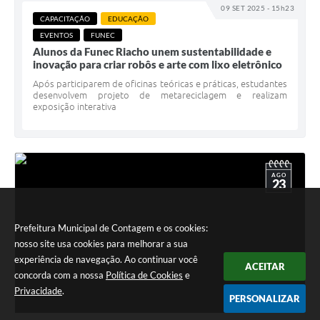
09 SET 2025 - 15h23
CAPACITAÇÃO
EDUCAÇÃO
EVENTOS
FUNEC
Alunos da Funec Riacho unem sustentabilidade e
inovação para criar robôs e arte com lixo eletrônico
Após participarem de oficinas teóricas e práticas, estudantes
desenvolvem projeto de metareciclagem e realizam
exposição interativa
AGO
23
Prefeitura Municipal de Contagem e os cookies:
nosso site usa cookies para melhorar a sua
experiência de navegação. Ao continuar você
ACEITAR
concorda com a nossa
Política de Cookies
e
Privacidade
.
PERSONALIZAR