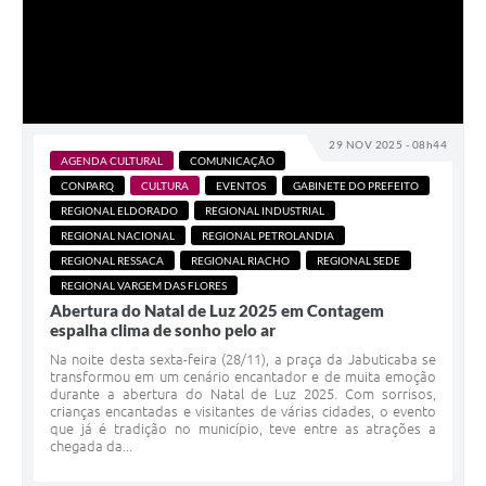
29 NOV 2025 - 08h44
AGENDA CULTURAL
COMUNICAÇÃO
CONPARQ
CULTURA
EVENTOS
GABINETE DO PREFEITO
REGIONAL ELDORADO
REGIONAL INDUSTRIAL
REGIONAL NACIONAL
REGIONAL PETROLANDIA
REGIONAL RESSACA
REGIONAL RIACHO
REGIONAL SEDE
REGIONAL VARGEM DAS FLORES
Abertura do Natal de Luz 2025 em Contagem
espalha clima de sonho pelo ar
Na noite desta sexta-feira (28/11), a praça da Jabuticaba se
transformou em um cenário encantador e de muita emoção
durante a abertura do Natal de Luz 2025. Com sorrisos,
crianças encantadas e visitantes de várias cidades, o evento
que já é tradição no município, teve entre as atrações a
chegada da...