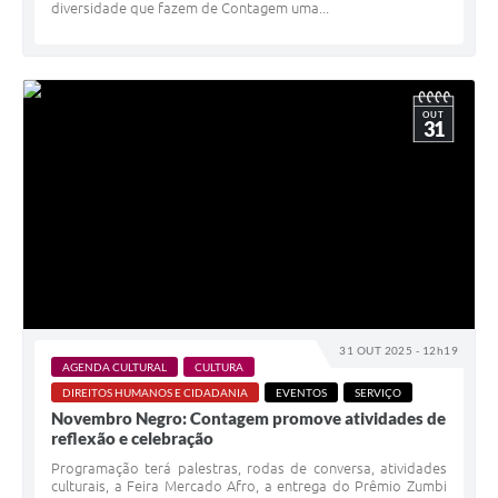
diversidade que fazem de Contagem uma...
OUT
31
31 OUT 2025 - 12h19
AGENDA CULTURAL
CULTURA
DIREITOS HUMANOS E CIDADANIA
EVENTOS
SERVIÇO
Novembro Negro: Contagem promove atividades de
reflexão e celebração
Programação terá palestras, rodas de conversa, atividades
culturais, a Feira Mercado Afro, a entrega do Prêmio Zumbi