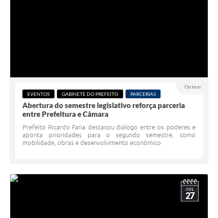
Ontem
EVENTOS
GABINETE DO PREFEITO
PARCERIAS
Abertura do semestre legislativo reforça parceria
entre Prefeitura e Câmara
Prefeito Ricardo Faria destacou diálogo entre os poderes e
aponta prioridades para o segundo semestre, como
mobilidade, obras e desenvolvimento econômico
JUL
27