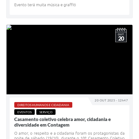
Evento terá muita música e graffiti
OUT
20
20 OUT 2025 - 12h47
DIREITOS HUMANOS E CIDADANIA
EVENTOS
SERVIÇO
Casamento coletivo celebra amor, cidadania e
diversidade em Contagem
O amor, o respeito e a cidadania foram os protagonistas da
noite de sábado (19/10), durante o 10º Casamento Coletivo