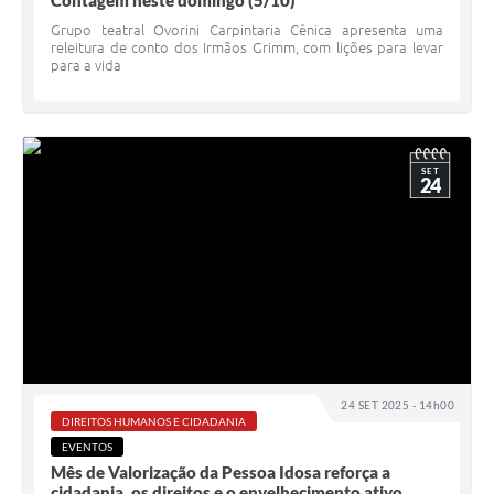
Contagem neste domingo (5/10)
Grupo teatral Ovorini Carpintaria Cênica apresenta uma
releitura de conto dos Irmãos Grimm, com lições para levar
para a vida
SET
24
24 SET 2025 - 14h00
DIREITOS HUMANOS E CIDADANIA
EVENTOS
Mês de Valorização da Pessoa Idosa reforça a
cidadania, os direitos e o envelhecimento ativo