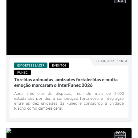
21 JUL 2026 - 14h13
ESPORTES E LAZER
EVENTOS
FUNEC
Torcidas animadas, amizades fortalecidas e muita
emoção marcaram o InterFunec 2026
Após três dias de disputas, reunindo mais de 2.000
estudantes por dia, a competição fortaleceu a integração
entre as dez unidades da Funec e consagrou a unidade
Riacho como campeã geral.
ABR