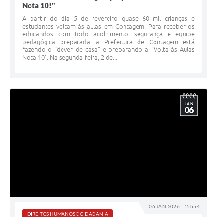
Nota 10!"
A partir do dia 5 de fevereiro quase 60 mil crianças e
estudantes voltam às aulas em Contagem. Para receber os
educandos com todo acolhimento, segurança e equipe
pedagógica preparada, a Prefeitura de Contagem está
fazendo o “dever de casa” e preparando a “Volta às Aulas
Nota 10”. Na segunda-feira, 2 de...
JAN
06
06 JAN 2026 - 15h54
DIREITOS HUMANOS E CIDADANIA