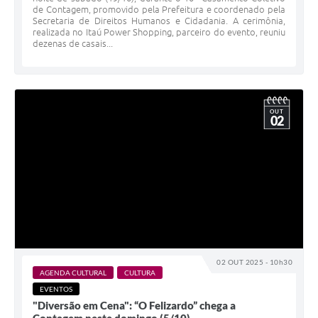
de Contagem, promovido pela Prefeitura e coordenado pela
Secretaria de Direitos Humanos e Cidadania. A cerimônia,
realizada no Itaú Power Shopping, parceiro do evento, reuniu
dezenas de casais...
OUT
02
02 OUT 2025 - 10h30
AGENDA CULTURAL
CULTURA
EVENTOS
"Diversão em Cena": “O Felizardo” chega a