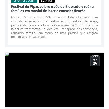
ESPORTES E LAZER
EVENTOS
Festival de Pipas colore o céu do Eldorado e reúne
famílias em manhã de lazer e conscientização
Na manhã de sábado (20/9), o céu do Eldorado ganhou um
colorido especial com a realização do Festival de Pipas,
promovido pela Prefeitura de Contagem, no CSU Eldorado. A
iniciativa transformou o local em um espaço de convivência,
reunindo famílias em torno de uma prática que resgata
memórias afetivas e, ao...
SET
09