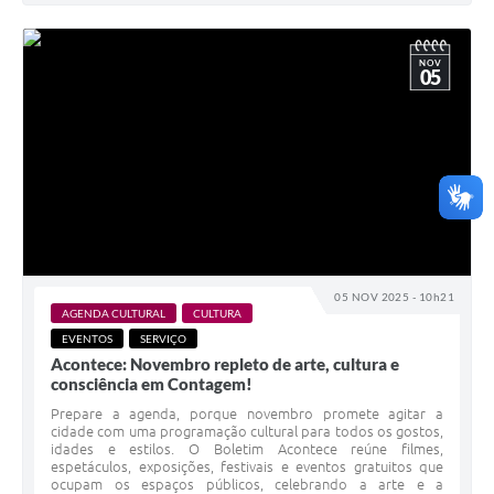
NOV
05
05 NOV 2025 - 10h21
AGENDA CULTURAL
CULTURA
EVENTOS
SERVIÇO
Acontece: Novembro repleto de arte, cultura e
consciência em Contagem!
Prepare a agenda, porque novembro promete agitar a
cidade com uma programação cultural para todos os gostos,
idades e estilos. O Boletim Acontece reúne filmes,
espetáculos, exposições, festivais e eventos gratuitos que
ocupam os espaços públicos, celebrando a arte e a