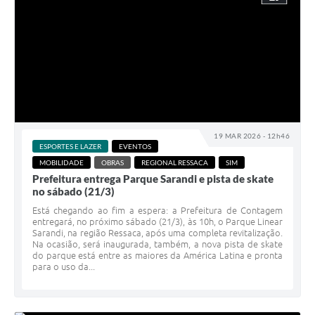
19 MAR 2026 - 12h46
ESPORTES E LAZER
EVENTOS
MOBILIDADE
OBRAS
REGIONAL RESSACA
SIM
Prefeitura entrega Parque Sarandi e pista de skate
no sábado (21/3)
Está chegando ao fim a espera: a Prefeitura de Contagem
entregará, no próximo sábado (21/3), às 10h, o Parque Linear
Sarandi, na região Ressaca, após uma completa revitalização.
Na ocasião, será inaugurada, também, a nova pista de skate
do parque está entre as maiores da América Latina e pronta
para o uso da...