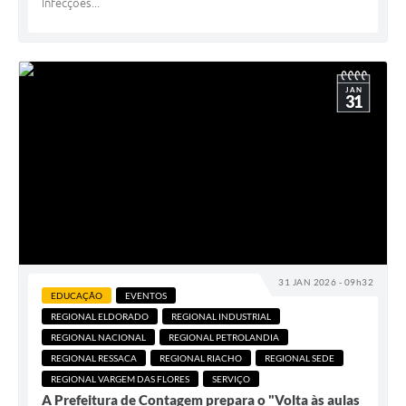
Infecções...
JAN
31
31 JAN 2026 - 09h32
EDUCAÇÃO
EVENTOS
REGIONAL ELDORADO
REGIONAL INDUSTRIAL
REGIONAL NACIONAL
REGIONAL PETROLANDIA
REGIONAL RESSACA
REGIONAL RIACHO
REGIONAL SEDE
REGIONAL VARGEM DAS FLORES
SERVIÇO
A Prefeitura de Contagem prepara o "Volta às aulas