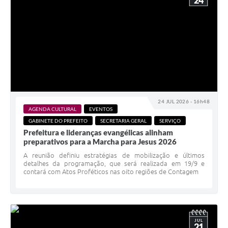
24
24 JUL 2026 - 16h48
AGENDA CULTURAL
EVENTOS
GABINETE DO PREFEITO
SECRETARIA GERAL
SERVIÇO
Prefeitura e lideranças evangélicas alinham
preparativos para a Marcha para Jesus 2026
A reunião definiu estratégias de mobilização e últimos
detalhes da programação, que será realizada em 19/9 e
contará com Atos Proféticos nas oito regiões de Contagem
JUL
21