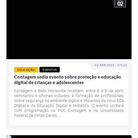
02
02 ABR 2026 - 17h10
EDUCAÇÃO
EVENTOS
Contagem sedia evento sobre proteção e educação
digital de crianças e adolescentes
Contagem e Belo Horizonte recebem, entre 6 e 8 de abril,
seminários e oficinas voltados à formação de profissionais
sobre segurança no ambiente digital e impactos do novo ECA
Digital e da Educação Digital e Midiática. O evento contará
com programação na PUC Contagem e na Universidade
Federal de Minas Gerais,...