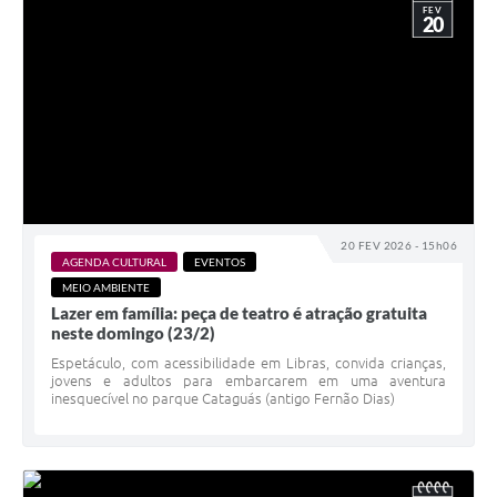
FEV
20
20 FEV 2026 - 15h06
AGENDA CULTURAL
EVENTOS
MEIO AMBIENTE
Lazer em família: peça de teatro é atração gratuita
neste domingo (23/2)
Espetáculo, com acessibilidade em Libras, convida crianças,
jovens e adultos para embarcarem em uma aventura
inesquecível no parque Cataguás (antigo Fernão Dias)