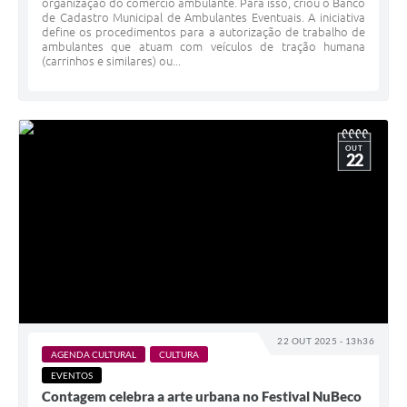
organização do comércio ambulante. Para isso, criou o Banco
de Cadastro Municipal de Ambulantes Eventuais. A iniciativa
define os procedimentos para a autorização de trabalho de
ambulantes que atuam com veículos de tração humana
(carrinhos e similares) ou...
OUT
22
22 OUT 2025 - 13h36
AGENDA CULTURAL
CULTURA
EVENTOS
Contagem celebra a arte urbana no Festival NuBeco