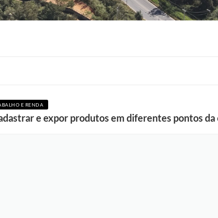
ABALHO E RENDA
F
adastrar e expor produtos em diferentes pontos da
o
t
o
:
L
u
c
i
S
a
l
l
u
m