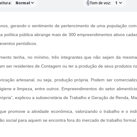
eitura:
Tom de voz:
anos, gerando o sentimento de pertencimento de uma população com v
sta política pública abrange mais de 300 empreendimentos ativos cad
 eventos periódicos.
imento tenha, no mínimo, três integrantes que não sejam da mesma 
sam ser residentes de Contagem ou ter a produção de seus produtos n
icação artesanal, ou seja, produção própria. Podem ser comercializa
e higiene e limpeza, entre outros. Empreendimentos do setor aliment
rópria”, explicou a subsecretária de Trabalho e Geração de Renda, Ma
ue promove a atividade econômica, valorizando o trabalho e o in
usão social para aquem se encontra fora do mercado de trabalho formal.