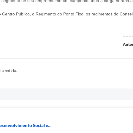
o segmento de seu empreendimento, cumprindo toda a carga horária até
o Centro Público, o Regimento do Ponto Fixo, os regimentos do Conse
Autor
ta notícia.
esenvolvimento Social e...