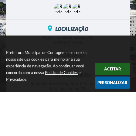
LOCALIZAÇÃO
Praça Tancredo Neves, 200
CEP: 32017-900
Prefeitura Municipal de Contagem e os cookies:
CONTATO
nosso site usa cookies para melhorar a sua
(31) 3352-5000
experiência de navegação. Ao continuar você
ACEITAR
concorda com a nossa
Política de Cookies
e
ATENDIMENTO
Privacidade
.
PERSONALIZAR
Atendimento de segunda-feira a sexta-
feira, das 8h às 17h
CNPJ
18.715.508/0001-31
NEWSLETTER