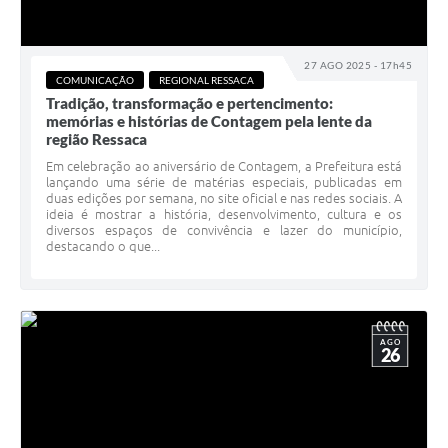
27 AGO 2025 - 17h45
COMUNICAÇÃO
REGIONAL RESSACA
Tradição, transformação e pertencimento:
memórias e histórias de Contagem pela lente da
região Ressaca
Em celebração ao aniversário de Contagem, a Prefeitura está
lançando uma série de matérias especiais, publicadas em
duas edições por semana, no site oficial e nas redes sociais. A
ideia é mostrar a história, desenvolvimento, cultura e os
diversos espaços de convivência e lazer do município,
destacando o que...
AGO
26