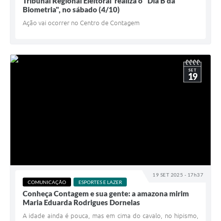
Tribunal Regional Eleitoral realiza o "Dia B da
Biometria", no sábado (4/10)
Ação vai ocorrer no Centro de Contagem
SET
19
19 SET 2025 - 17h37
COMUNICAÇÃO
ESPORTES E LAZER
Conheça Contagem e sua gente: a amazona mirim
Maria Eduarda Rodrigues Dornelas
A idade ainda é pouca, mas em cima do cavalo, no hipismo,