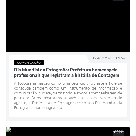
19 AGO 2025 - 17h56
COMUNICAÇÃO
Dia Mundial da Fotografia: Prefeitura homenageia
profissionais que registram a história de Contagem
A fotografia nasceu como uma técnica, virou arte e hoje se
consolida também como um instrumento de informação e
comunicação pública, permitindo a todos acompanharem de
perto os fatos mostrados através das lentes. Neste 19 de
agosto, a Prefeitura de Contagem celebra o Dia Mundial da
Fotografia, homenageando...