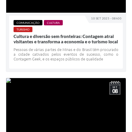
10 SET 2025 - 08h00
COMUNICAÇÃO
CULTURA
TURISMO
Cultura e diversão sem fronteiras: Contagem atrai
visitantes e transforma a economia e o turismo local
Pessoas de várias partes de Minas e do Brasil têm procurado
a cidade cativados pelos eventos de sucesso, como o
Contagem Geek, e os espaços públicos de qualidade
SET
08