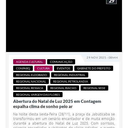
29
29 NOV 2025 - 08h44
AGENDA CULTURAL
COMUNICAÇÃO
CONPARQ
CULTURA
EVENTOS
GABINETE DO PREFEITO
REGIONAL ELDORADO
REGIONAL INDUSTRIAL
REGIONAL NACIONAL
REGIONAL PETROLANDIA
REGIONAL RESSACA
REGIONAL RIACHO
REGIONAL SEDE
REGIONAL VARGEM DAS FLORES
Abertura do Natal de Luz 2025 em Contagem
espalha clima de sonho pelo ar
Na noite desta sexta-feira (28/11), a praça da Jabuticaba se
transformou em um cenário encantador e de muita emoção
durante a abertura do Natal de Luz 2025. Com sorrisos,
crianças encantadas e visitantes de várias cidades, o evento