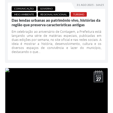
31 AGO 2025 - 16h25
COMUNICAÇÃO
GOVERNO
MEIO AMBIENTE
REGIONAL NACIONAL
TURISMO
Das lendas urbanas ao patrimônio vivo, histórias da
região que preserva características antigas
Em celebração ao aniversário de Contagem, a Prefeitura está
lançando uma série de matérias especiais, publicadas em
duas edições por semana, no site oficial e nas redes sociais. A
ideia é mostrar a história, desenvolvimento, cultura e os
diversos espaços de convivência e lazer do município,
destacando o que...
AGO
27