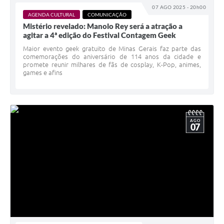
07 AGO 2025 - 20h00
AGENDA CULTURAL
COMUNICAÇÃO
Mistério revelado: Manolo Rey será a atração a
agitar a 4ª edição do Festival Contagem Geek
Maior evento geek gratuito de Minas Gerais faz parte das
comemorações do aniversário de 114 anos da cidade e
promete reunir milhares de fãs de cosplay, K-Pop, animes,
games e afins
AGO
07