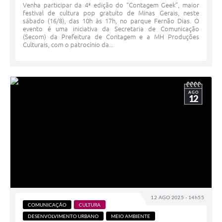
Venha participar da 4ª edição do “Contagem Geek”, maior
festival de cultura pop gratuito de Minas Gerais, neste
sábado (16/8), das 10h às 17h, no parque Fernão Dias. O
evento é uma iniciativa da Secretaria de Comunicação
(Secom) da Prefeitura de Contagem e a MH Produções
Culturais, com o patrocínio da...
AGO
12
12 AGO 2025 - 14h55
COMUNICAÇÃO
CULTURA
DESENVOLVIMENTO URBANO
MEIO AMBIENTE