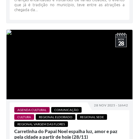
que já é tradição no município, teve entre as atrações a
chegada da...
NOV
28
28 NOV 2025 - 16h42
AGENDA CULTURAL
COMUNICAÇÃO
CULTURA
REGIONAL ELDORADO
REGIONAL SEDE
REGIONAL VARGEM DAS FLORES
Carretinha do Papai Noel espalha luz, amor e paz
pela cidade a partir de hoje (28/11)