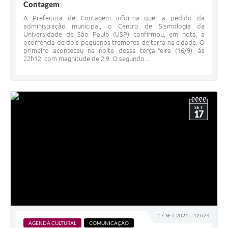
Contagem
A Prefeitura de Contagem informa que, a pedido da
administração municipal, o Centro de Sismologia da
Universidade de São Paulo (USP) confirmou, em nota, a
ocorrência de dois pequenos tremores de terra na cidade. O
primeiro aconteceu na noite dessa terça-feira (16/9), às
22h12, com magnitude de 2,9. O segundo...
SET
17
17 SET 2025 - 12h24
AGENDA CULTURAL
COMUNICAÇÃO