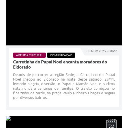
30 NOV 2025 - 08h51
AGENDA CULTURAL
COMUNICAÇÃO
Carretinha do Papai Noel encanta moradores do
Eldorado
Depois de percorrer a região Sede, a Carretinha do Papai
Noel chegou ao Eldorado na noite deste sábado, 29/11,
levando alegria, diversão, o Papai e Mamãe Noel e o clima
natalino para centenas de famílias. O trajeto começou no
finalzinho da tarde, na praça Paulo Pinheiro Chagas e seguiu
por diversos bairros...
NOV