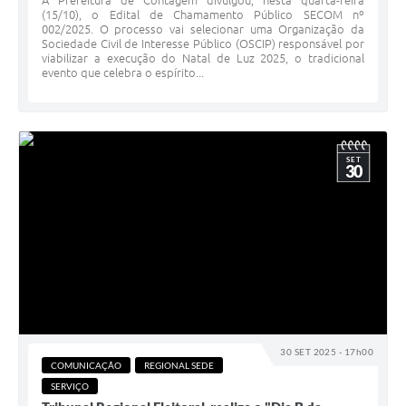
A Prefeitura de Contagem divulgou, nesta quarta-feira
(15/10), o Edital de Chamamento Público SECOM nº
002/2025. O processo vai selecionar uma Organização da
Sociedade Civil de Interesse Público (OSCIP) responsável por
viabilizar a execução do Natal de Luz 2025, o tradicional
evento que celebra o espírito...
SET
30
30 SET 2025 - 17h00
COMUNICAÇÃO
REGIONAL SEDE
SERVIÇO