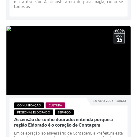
muita diversão. A atmosfera era de pura magia, como se
todos os...
AGO
15
15 AGO 2025 - 10h33
COMUNICAÇÃO
CULTURA
REGIONAL ELDORADO
SERVIÇO
Ascensão do sonho dourado: entenda porque a
região Eldorado é o coração de Contagem
Em celebração ao aniversário de Contagem, a Prefeitura está