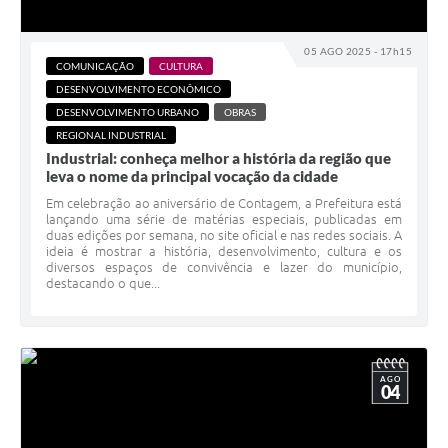
05 AGO 2025 - 17h15
COMUNICAÇÃO
CULTURA
DESENVOLVIMENTO ECONÔMICO
DESENVOLVIMENTO URBANO
OBRAS
REGIONAL INDUSTRIAL
Industrial: conheça melhor a história da região que
leva o nome da principal vocação da cidade
Em celebração ao aniversário de Contagem, a Prefeitura está
lançando uma série de matérias especiais, publicadas em
duas edições por semana, no site oficial e nas redes sociais. A
ideia é mostrar a história, desenvolvimento, cultura e os
diversos espaços de convivência e lazer do município,
destacando o que...
AGO
04