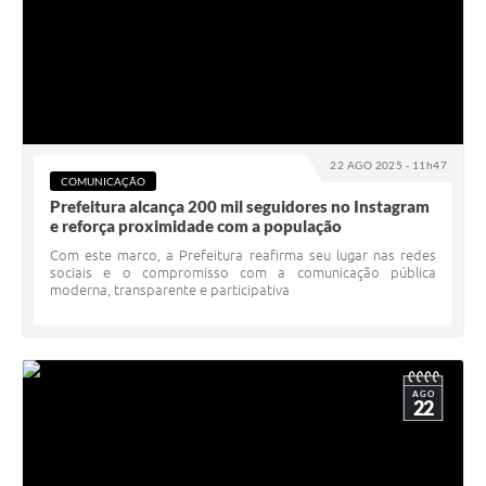
22 AGO 2025 - 11h47
COMUNICAÇÃO
Prefeitura alcança 200 mil seguidores no Instagram
e reforça proximidade com a população
Com este marco, a Prefeitura reafirma seu lugar nas redes
sociais e o compromisso com a comunicação pública
moderna, transparente e participativa
AGO
22