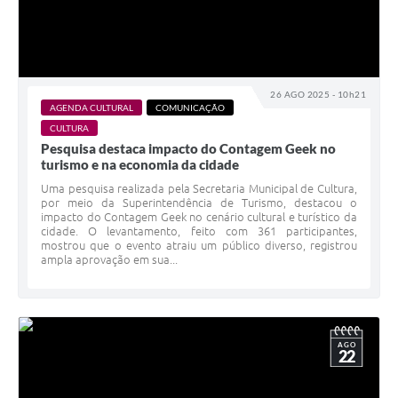
26 AGO 2025 - 10h21
AGENDA CULTURAL
COMUNICAÇÃO
CULTURA
Pesquisa destaca impacto do Contagem Geek no
turismo e na economia da cidade
Uma pesquisa realizada pela Secretaria Municipal de Cultura,
por meio da Superintendência de Turismo, destacou o
impacto do Contagem Geek no cenário cultural e turístico da
cidade. O levantamento, feito com 361 participantes,
mostrou que o evento atraiu um público diverso, registrou
ampla aprovação em sua...
AGO
22