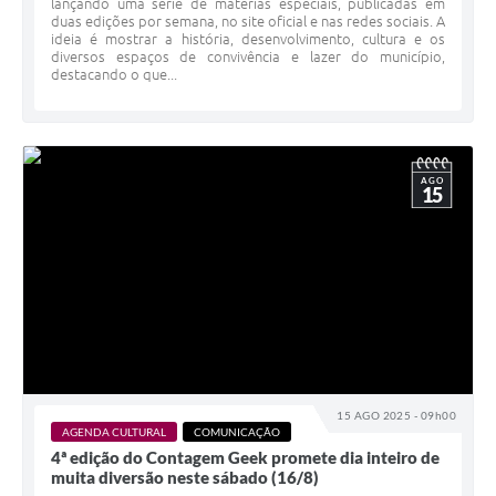
lançando uma série de matérias especiais, publicadas em
duas edições por semana, no site oficial e nas redes sociais. A
ideia é mostrar a história, desenvolvimento, cultura e os
diversos espaços de convivência e lazer do município,
destacando o que...
AGO
15
15 AGO 2025 - 09h00
AGENDA CULTURAL
COMUNICAÇÃO
4ª edição do Contagem Geek promete dia inteiro de
muita diversão neste sábado (16/8)