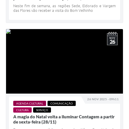
Neste fim de semana, as regiões Sede, Eldorado e Vargem
das Flores vão receber a visita do Bom Velhinho
NOV
26
26 NOV 2025 - 09h11
AGENDA CULTURAL
COMUNICAÇÃO
CULTURA
SERVIÇO
A magia do Natal volta a iluminar Contagem a partir
de sexta-feira (28/11)