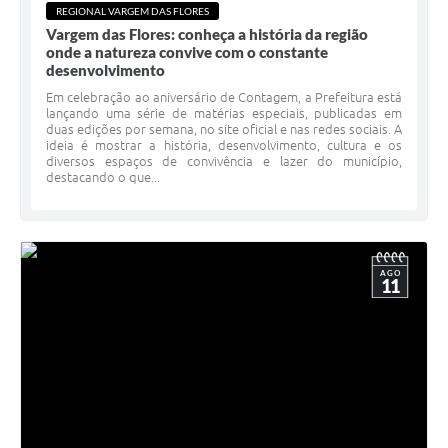
REGIONAL VARGEM DAS FLORES
Vargem das Flores: conheça a história da região
onde a natureza convive com o constante
desenvolvimento
Em celebração ao aniversário de Contagem, a Prefeitura está
lançando uma série de matérias especiais, publicadas em
duas edições por semana, no site oficial e nas redes sociais. A
ideia é mostrar a história, desenvolvimento, cultura e os
diversos espaços de convivência e lazer do município,
destacando o que...
AGO
11