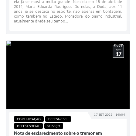
ela já se mostra muito grande. Nascida em 18 de abril de
2014, Maria Eduarda Rodrigues Dornelas, a Duda, aos 11
anos, já se destaca no esporte, não apenas em Contagem,
como também no Estado. Moradora do bairro Industrial,
atualmente divide seu tempo...
SET
17
17 SET 2025 - 14h04
COMUNICAÇÃO
DEFESA CIVIL
DEFESA SOCIAL
SERVIÇO
Nota de esclarecimento sobre o tremor em