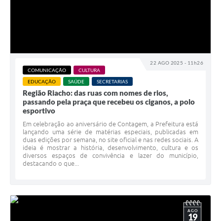
22 AGO 2025 - 11h26
COMUNICAÇÃO
CULTURA
EDUCAÇÃO
SAÚDE
SECRETARIAS
Região Riacho: das ruas com nomes de rios,
passando pela praça que recebeu os ciganos, a polo
esportivo
Em celebração ao aniversário de Contagem, a Prefeitura está
lançando uma série de matérias especiais, publicadas em
duas edições por semana, no site oficial e nas redes sociais. A
ideia é mostrar a história, desenvolvimento, cultura e os
diversos espaços de convivência e lazer do município,
destacando o que...
AGO
19