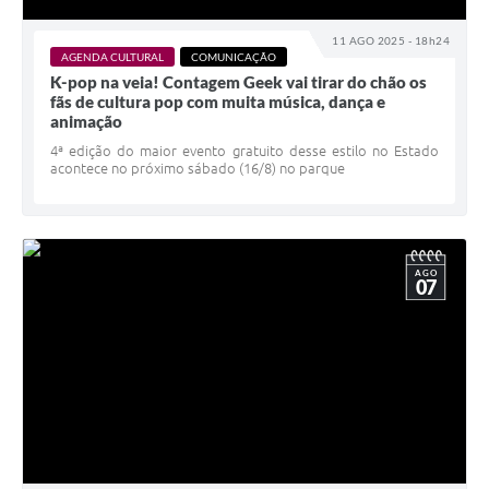
11 AGO 2025 - 18h24
AGENDA CULTURAL
COMUNICAÇÃO
K-pop na veia! Contagem Geek vai tirar do chão os
fãs de cultura pop com muita música, dança e
animação
4ª edição do maior evento gratuito desse estilo no Estado
acontece no próximo sábado (16/8) no parque
AGO
07