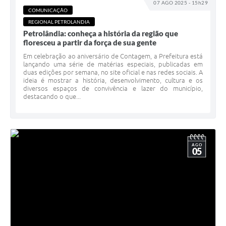
07 AGO 2025 - 15h29
COMUNICAÇÃO
REGIONAL PETROLANDIA
Petrolândia: conheça a história da região que
floresceu a partir da força de sua gente
Em celebração ao aniversário de Contagem, a Prefeitura está
lançando uma série de matérias especiais, publicadas em
duas edições por semana, no site oficial e nas redes sociais. A
ideia é mostrar a história, desenvolvimento, cultura e os
diversos espaços de convivência e lazer do município,
destacando o que...
AGO
05