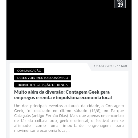
AGO
19
19 AGO 2025 - 11h40
COMUNICAÇÃO
DESENVOLVIMENTO ECONÔMICO
TRABALHO E GERAÇÃO DE RENDA
Muito além da diversão: Contagem Geek gera
empregos e renda e impulsiona economia local
Um dos principais eventos culturais da cidade, o Contagem
Geek, foi realizado no último sábado (16/8), no Parque
Cataguás (antigo Fernão Dias). Mais que apenas um encontro
de fãs da cultura pop, geek e oriental, o festival tem se
afirmado como uma importante engrenagem para
movimentar a economia local,...