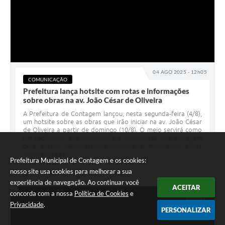
04 AGO 2025 - 12h05
COMUNICAÇÃO
Prefeitura lança hotsite com rotas e informações
sobre obras na av. João César de Oliveira
A Prefeitura de Contagem lançou, nesta segunda-feira (4/8),
um hotsite sobre as obras que irão iniciar na av. João César
de Oliveira a partir de domingo (10/8). O meio servirá como
um facilitador aos motoristas e condutores que trafegam
pela cidade, esclarecendo dúvidas e mostrando rotas
alternativas às...
Prefeitura Municipal de Contagem e os cookies:
nosso site usa cookies para melhorar a sua
experiência de navegação. Ao continuar você
ACEITAR
concorda com a nossa
Política de Cookies
e
AGO
Privacidade
.
01
PERSONALIZAR