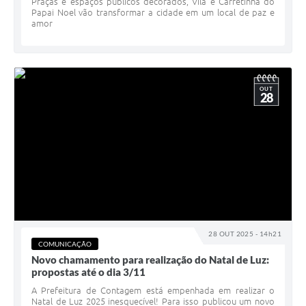
Praças e espaços públicos decorados, Vila e Carretinha do
Papai Noel vão transformar a cidade em um local de paz e
amor
OUT
28
28 OUT 2025 - 14h21
COMUNICAÇÃO
Novo chamamento para realização do Natal de Luz:
propostas até o dia 3/11
A Prefeitura de Contagem está empenhada em realizar o
Natal de Luz 2025 inesquecível! Para isso publicou um novo