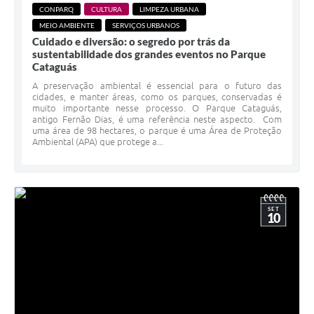
CONPARQ
CULTURA
LIMPEZA URBANA
MEIO AMBIENTE
SERVIÇOS URBANOS
Cuidado e diversão: o segredo por trás da
sustentabilidade dos grandes eventos no Parque
Cataguás
A preservação ambiental é essencial para o futuro das
cidades, e manter áreas, como os parques, conservadas é
muito importante nesse processo. O Parque Cataguás,
antigo Fernão Dias, é uma referência neste aspecto. Com
uma área de 98 hectares, o parque é uma Área de Proteção
Ambiental (APA) que protege a...
SET
10