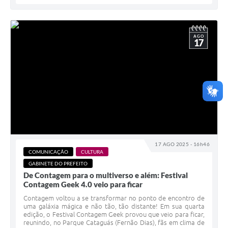
AGO
17
17 AGO 2025 - 16h46
COMUNICAÇÃO
CULTURA
GABINETE DO PREFEITO
De Contagem para o multiverso e além: Festival
Contagem Geek 4.0 veio para ficar
Contagem voltou a se transformar no ponto de encontro de
uma galáxia mágica e não tão, tão distante! Em sua quarta
edição, o Festival Contagem Geek provou que veio para ficar,
reunindo, no Parque Cataguás (Fernão Dias), fãs em clima de