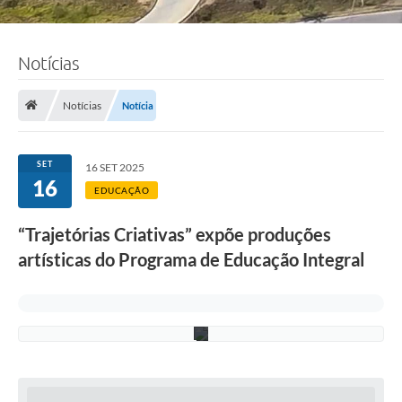
o
t
o
:
Notícias
F
e
r
n
Notícias
Notícia
a
n
d
o
SET
16 SET 2025
D
16
u
EDUCAÇÃO
t
r
“Trajetórias Criativas” expõe produções
a
/
artísticas do Programa de Educação Integral
S
e
d
u
c