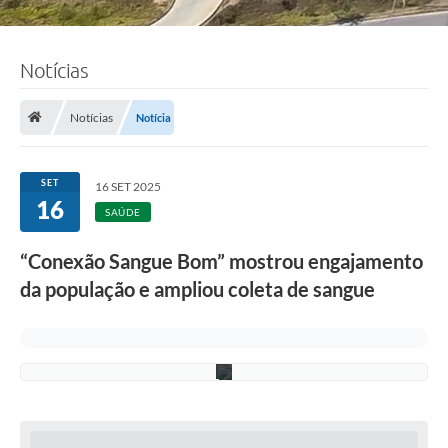
Notícias
F
o
t
o
Notícias
Notícia
:
F
á
b
SET
16 SET 2025
i
16
o
SAÚDE
S
i
“Conexão Sangue Bom” mostrou engajamento
l
v
da população e ampliou coleta de sangue
a
/
P
M
C