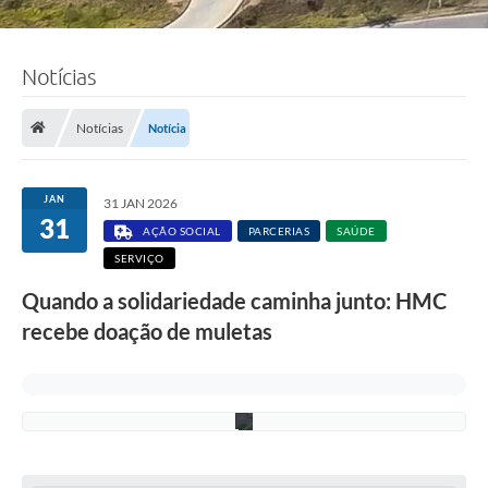
Notícias
F
o
t
Notícias
Notícia
o
:
F
á
JAN
31 JAN 2026
b
31
i
AÇÃO SOCIAL
PARCERIAS
SAÚDE
o
SERVIÇO
S
i
Quando a solidariedade caminha junto: HMC
l
v
recebe doação de muletas
a
/
P
M
C