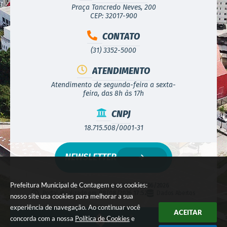
Praça Tancredo Neves, 200
CEP: 32017-900
CONTATO
(31) 3352-5000
ATENDIMENTO
Atendimento de segunda-feira a sexta-
feira, das 8h às 17h
CNPJ
18.715.508/0001-31
NEWSLETTER
Prefeitura Municipal de Contagem e os cookies:
Versão do Sistema:
3.5.3 - 19/06/2026
Portal atualizado em:
08/08/2026 17:52
Dados Abertos
nosso site usa cookies para melhorar a sua
experiência de navegação. Ao continuar você
ACEITAR
concorda com a nossa
Política de Cookies
e