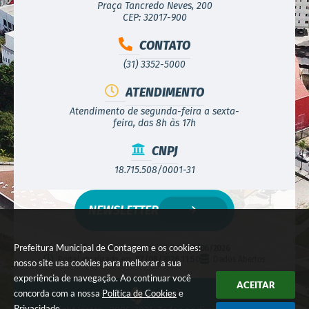
Praça Tancredo Neves, 200
CEP: 32017-900
CONTATO
(31) 3352-5000
ATENDIMENTO
Atendimento de segunda-feira a sexta-
feira, das 8h às 17h
CNPJ
18.715.508/0001-31
NEWSLETTER
Prefeitura Municipal de Contagem e os cookies:
Versão do Sistema:
3.5.3 - 19/06/2026
Portal atualizado em:
07/08/2026 11:50
Dados Abertos
nosso site usa cookies para melhorar a sua
experiência de navegação. Ao continuar você
ACEITAR
concorda com a nossa
Política de Cookies
e
Privacidade
.