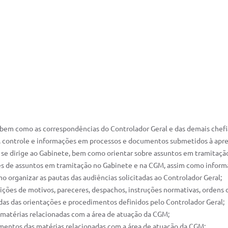
, bem como as correspondências do Controlador Geral e das demais chefi
ro, controle e informações em processos e documentos submetidos à apre
e se dirige ao Gabinete, bem como orientar sobre assuntos em tramitação
es de assuntos em tramitação no Gabinete e na CGM, assim como inform
mo organizar as pautas das audiências solicitadas ao Controlador Geral;
exposições de motivos, pareceres, despachos, instruções normativas, orden
das das orientações e procedimentos definidos pelo Controlador Geral;
as matérias relacionadas com a área de atuação da CGM;
umentos das matérias relacionadas com a área de atuação da CGM;