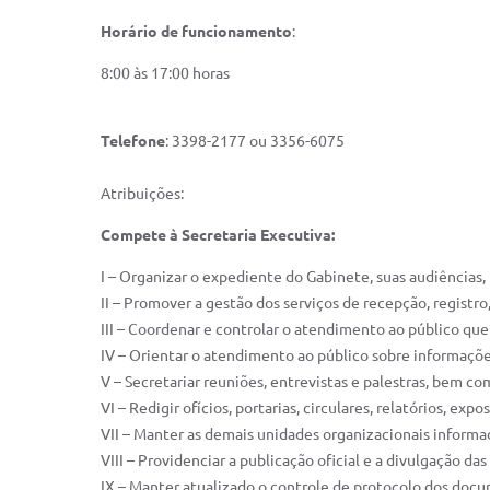
Horário de funcionamento
:
8:00 às 17:00 horas
Telefone
: 3398-2177 ou 3356-6075
Atribuições:
Compete à Secretaria Executiva:
I – Organizar o expediente do Gabinete, suas audiências
II – Promover a gestão dos serviços de recepção, regist
III – Coordenar e controlar o atendimento ao público qu
IV – Orientar o atendimento ao público sobre informaçõ
V – Secretariar reuniões, entrevistas e palestras, bem co
VI – Redigir ofícios, portarias, circulares, relatórios, 
VII – Manter as demais unidades organizacionais informa
VIII – Providenciar a publicação oficial e a divulgação d
IX – Manter atualizado o controle de protocolo dos doc