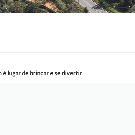
F
o
é lugar de brincar e se divertir
t
o
:
S
e
l
e
n
a
S
o
u
z
a