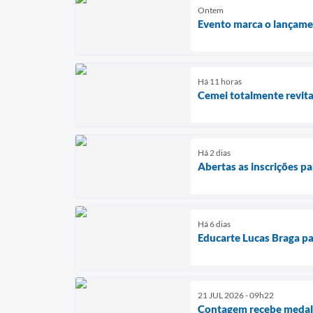
Ontem
Evento marca o lançamen
Há 11 horas
Cemei totalmente revita
Há 2 dias
Abertas as inscrições p
Há 6 dias
Educarte Lucas Braga par
21 JUL 2026 - 09h22
Contagem recebe medal