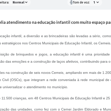
eitura:
Tom de voz:
lia atendimento na educação infantil com muito espaço pa
ducação infantil, a diversão e as brincadeiras são levadas a sério, co
s estratégicos nos Centros Municipais de Educação Infantil, os Cemeis
sição de brinquedos e jogos, a educação infantil é uma prioridade
essão das emoções e a construção de laços afetivos, contribuindo para 
lhões na construção de seis novos Cemeis, ampliando em mais de 1.200
Civil (OSCs), que integram a rede conveniada à rede municipal de e
e universalizar o atendimento no município.
11.500 crianças, em 48 Centros Municipais de Educação Infantil e 25
talização das unidades, como fez com o Cemei Jardim Eldorado e Mun