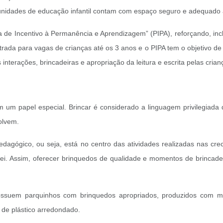
unidades de educação infantil contam com espaço seguro e adequado a
e Incentivo à Permanência e Aprendizagem” (PIPA), reforçando, inclusi
a para vagas de crianças até os 3 anos e o PIPA tem o objetivo de 
interações, brincadeiras e apropriação da leitura e escrita pelas crian
m um papel especial. Brincar é considerado a linguagem privilegiada
olvem.
pedagógico, ou seja, está no centro das atividades realizadas nas c
ei. Assim, oferecer brinquedos de qualidade e momentos de brincadeira
ssuem parquinhos com brinquedos apropriados, produzidos com ma
 de plástico arredondado.