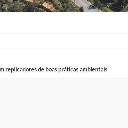
m replicadores de boas práticas ambientais
F
o
t
o
:
S
e
d
u
c