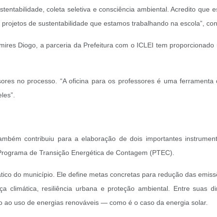
tabilidade, coleta seletiva e consciência ambiental. Acredito que e
s projetos de sustentabilidade que estamos trabalhando na escola”, co
es Diogo, a parceria da Prefeitura com o ICLEI tem proporcionado um
res no processo. “A oficina para os professores é uma ferramenta
les”.
ambém contribuiu para a elaboração de dois importantes instrument
o Programa de Transição Energética de Contagem (PTEC).
ático do município. Ele define metas concretas para redução das emis
a climática, resiliência urbana e proteção ambiental. Entre suas di
vo ao uso de energias renováveis — como é o caso da energia solar.