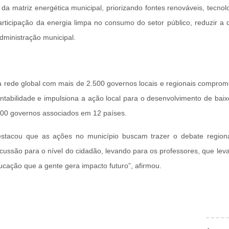
a matriz energética municipal, priorizando fontes renováveis, tecno
articipação da energia limpa no consumo do setor público, reduzir a
dministração municipal.
 rede global com mais de 2.500 governos locais e regionais comprom
entabilidade e impulsiona a ação local para o desenvolvimento de baixo
 100 governos associados em 12 países.
tacou que as ações no município buscam trazer o debate regional
ussão para o nível do cidadão, levando para os professores, que levam
ducação que a gente gera impacto futuro”, afirmou.