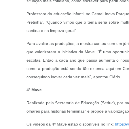
situação mais cotidiana, como escrever para pedir orien
Professora da educação infantil no Cemei Inova Parqu
Pretinha”. “Quando vimos que o tema seria sobre mulh
cantina e na limpeza geral”.
Para avaliar as produções, a mostra contou com um júr
que valorizaram a iniciativa da Mave. “É uma oportu
escolas. Então a cada ano que passa aumenta o nosso 
como a produção está sendo tão extensa aqui em Con
conseguindo inovar cada vez mais”, apontou Clério.
4ª Mave
Realizada pela Secretaria de Educação (Seduc), por 
olhares para histórias femininas” e propõe a valorizaçã
Os vídeos da 4ª Mave estão disponíveis no link:
https: