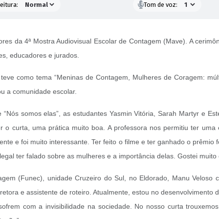
eitura:
Tom de voz:
res da 4ª Mostra Audiovisual Escolar de Contagem (Mave). A cerimônia
res, educadores e jurados.
 teve como tema “Meninas de Contagem, Mulheres de Coragem: múltip
zou a comunidade escolar.
e “Nós somos elas”, as estudantes Yasmin Vitória, Sarah Martyr e Este
r o curta, uma prática muito boa. A professora nos permitiu ter uma
e e foi muito interessante. Ter feito o filme e ter ganhado o prêmio fo
legal ter falado sobre as mulheres e a importância delas. Gostei muit
gem (Funec), unidade Cruzeiro do Sul, no Eldorado, Manu Veloso 
retora e assistente de roteiro. Atualmente, estou no desenvolvimento d
 sofrem com a invisibilidade na sociedade. No nosso curta trouxemo