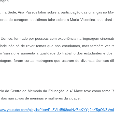
tação”.
e, na Sede, Aira Passos falou sobre a participação das crianças na 
eres de coragem, decidimos falar sobre a Maria Vicentina, que dar
i técnico, formado por pessoas com experiência na linguagem cinemato
nidade não só de rever temas que nós estudamos, mas também ver re
‘sarrafo’ e aumenta a qualidade do trabalho dos estudantes e dos e
tagem, foram curtas-metragens que usaram de diversas técnicas dif
meio do Centro de Memória da Educação, a 4º Mave teve como tema 
o das narrativas de meninas e mulheres da cidade.
//www.youtube.com/playlist?list=PL8VLdB98qaNvf8bKYYg2oY5gONZV