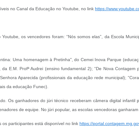
íveis no Canal da Educação no Youtube, no link
https://www.youtube
no Youtube, os vencedores foram: “Nós somos elas”, da Escola Municip
entina: Uma homenagem à Pretinha", do Cemei Inova Parque (educação i
, da E.M. Profª Audrei (ensino fundamental 2); “De Nova Contagem 
Senhora Aparecida (profissionais da educação rede municipal); “Cor
nais da educação Funec).
o. Os ganhadores do júri técnico receberam câmera digital infantil
denadores de equipe. No júri popular, as escolas vencedoras ganharam
os participantes está disponível no link
https://portal.contagem.mg.gov.