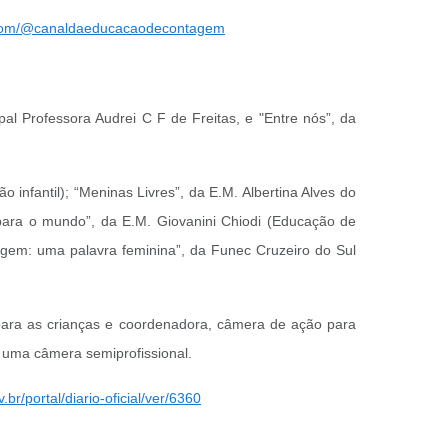
.com/@canaldaeducacaodecontagem
al Professora Audrei C F de Freitas, e "Entre nós”, da
nfantil); “Meninas Livres”, da E.M. Albertina Alves do
para o mundo”, da E.M. Giovanini Chiodi (Educação de
agem: uma palavra feminina”, da Funec Cruzeiro do Sul
 para as crianças e coordenadora, câmera de ação para
 uma câmera semiprofissional.
br/portal/diario-oficial/ver/6360