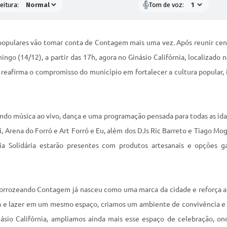
eitura:
Tom de voz:
as populares vão tomar conta de Contagem mais uma vez. Após reunir ce
o (14/12), a partir das 17h, agora no Ginásio Califórnia, localizado n
 e reafirma o compromisso do município em fortalecer a cultura popular,
ndo música ao vivo, dança e uma programação pensada para todas as idad
i, Arena do Forró e Art Forró e Eu, além dos DJs Ric Barreto e Tiago M
ia Solidária estarão presentes com produtos artesanais e opções g
o Forrozeando Contagem já nasceu como uma marca da cidade e reforça a
a e lazer em um mesmo espaço, criamos um ambiente de convivência e 
ásio Califórnia, ampliamos ainda mais esse espaço de celebração, o