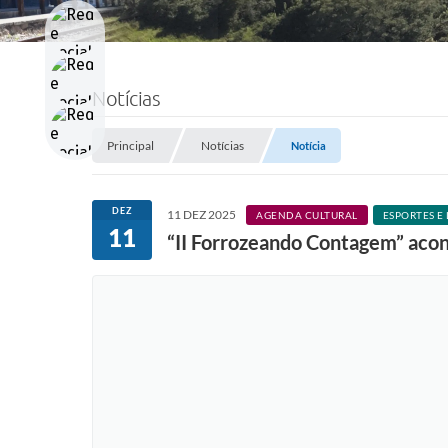
Notícias
Principal
Notícias
Notícia
DEZ
11 DEZ 2025
AGENDA CULTURAL
ESPORTES E
11
“II Forrozeando Contagem” acon