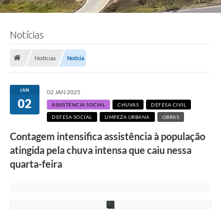
Notícias
Notícias
Notícia
F
o
t
o
JAN
02 JAN 2025
:
02
R
ASSISTÊNCIA SOCIAL
CHUVAS
DEFESA CIVIL
o
DEFESA SOCIAL
LIMPEZA URBANA
OBRAS
n
n
Contagem intensifica assistência à população
i
e
atingida pela chuva intensa que caiu nessa
V
o
quarta-feira
n
/
P
M
C