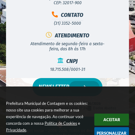
CEP: 32017-900
CONTATO
(31) 3352-5000
ATENDIMENTO
Atendimento de segunda-feira a sexta-
feira, das 8h às 17h
CNPJ
18.715.508/0001-31
NEWSLETTER
Prefeitura Municipal de Contagem e os cookies:
Versão do Sistema:
3.5.3 - 19/06/2026
Portal atualizado em:
06/08/2026 17:24
Dados Abertos
nosso site usa cookies para melhorar a sua
experiência de navegação. Ao continuar você
ACEITAR
concorda com a nossa
Política de Cookies
e
Privacidade
.
© Copyright Instar - 2006-2026. Todos os direitos reservados -
PERSONALIZAR