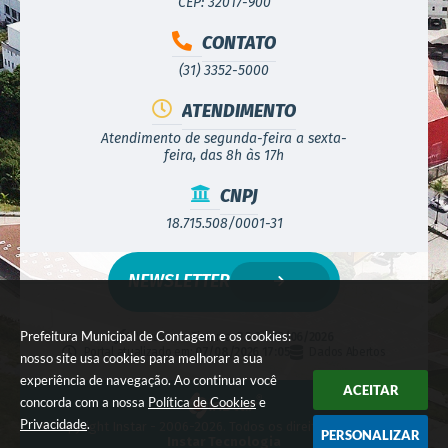
CEP: 32017-900
CONTATO
(31) 3352-5000
ATENDIMENTO
Atendimento de segunda-feira a sexta-
feira, das 8h às 17h
CNPJ
18.715.508/0001-31
NEWSLETTER
Prefeitura Municipal de Contagem e os cookies:
Versão do Sistema:
3.5.3 - 19/06/2026
Portal atualizado em:
07/08/2026 17:05
Dados Abertos
nosso site usa cookies para melhorar a sua
experiência de navegação. Ao continuar você
ACEITAR
concorda com a nossa
Política de Cookies
e
Privacidade
.
© Copyright Instar - 2006-2026. Todos os direitos reservados -
PERSONALIZAR
Instar Tecnologia