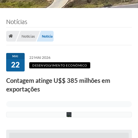
Notícias
F
o
t
o
Notícias
Notícia
:
L
u
c
MAI
22 MAI 2026
i
22
S
DESENVOLVIMENTO ECONÔMICO
a
l
Contagem atinge U$$ 385 milhões em
l
u
exportações
m
/
P
M
C