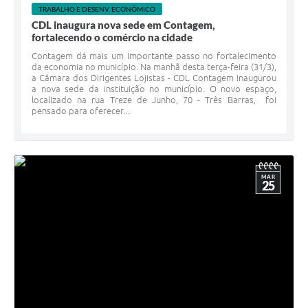
TRABALHO E DESENV. ECONÔMICO
CDL inaugura nova sede em Contagem,
fortalecendo o comércio na cidade
Contagem dá mais um importante passo no fortalecimento
da economia no município. Na manhã desta terça-feira (31/3),
a Câmara dos Dirigentes Lojistas - CDL Contagem inaugurou
a nova sede da instituição no município. O novo espaço,
localizado na rua Treze de Junho, 70 - Três Barras, foi
pensado para oferecer...
MAR
25