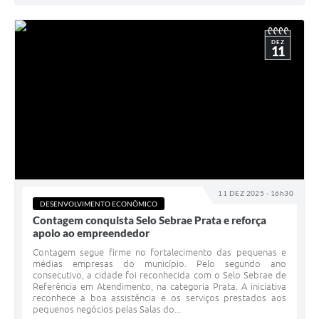
DEZ
11
11 DEZ 2025 - 16h30
DESENVOLVIMENTO ECONÔMICO
Contagem conquista Selo Sebrae Prata e reforça
apoio ao empreendedor
Contagem segue firme no fortalecimento das pequenas e
médias empresas do município. Pelo segundo ano
consecutivo, a cidade foi reconhecida com o Selo Sebrae de
Referência em Atendimento, na categoria Prata. A iniciativa
reconhece a boa assistência e os serviços prestados aos
pequenos negócios pelas Salas do...