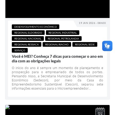
19 JAN 2026 - 08h00
DESENVOLVIMENTO ECONÔMICO
REGIONAL ELDORADO
REGIONAL INDUSTRIAL
REGIONAL NACIONAL
REGIONAL PETROLANDIA
REGIONAL RESSACA
REGIONAL RIACHO
REGIONAL SEDE
SERVIÇO
Você é MEI? Conheça 7 dicas para começar o ano em
dia com as obrigações legais
O início do ano é sempre um momento de planejamento e
prospecção para o empresariado de todos os portes.
Pensando nisso, a Secretaria Municipal de Desenvolvimento
Econômico (Sedecon), por meio da Casa do
Empreendedorismo Sustentável (Cescon), separou sete
informações essenciais para o Microempreendedor...
DEZ