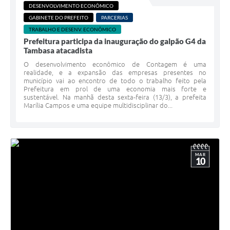
DESENVOLVIMENTO ECONÔMICO
GABINETE DO PREFEITO
PARCERIAS
TRABALHO E DESENV. ECONÔMICO
Prefeitura participa da inauguração do galpão G4 da
Tambasa atacadista
O desenvolvimento econômico de Contagem é uma
realidade, e a expansão das empresas presentes no
município vai ao encontro de todo o trabalho feito pela
Prefeitura em prol de uma economia mais forte e
sustentável. Na manhã desta sexta-feira (13/3), a prefeita
Marília Campos e uma equipe multidisciplinar do...
MAR
10