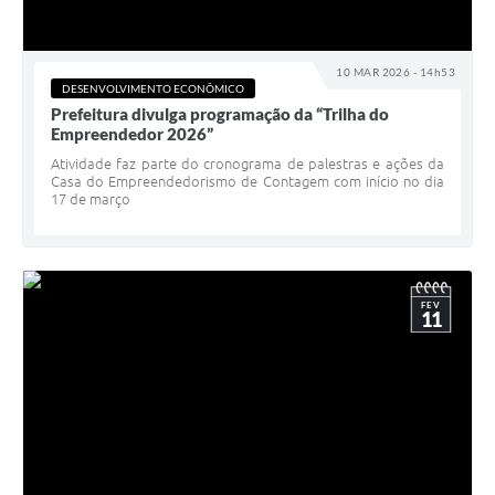
10 MAR 2026 - 14h53
DESENVOLVIMENTO ECONÔMICO
Prefeitura divulga programação da “Trilha do
Empreendedor 2026”
Atividade faz parte do cronograma de palestras e ações da
Casa do Empreendedorismo de Contagem com início no dia
17 de março
FEV
11