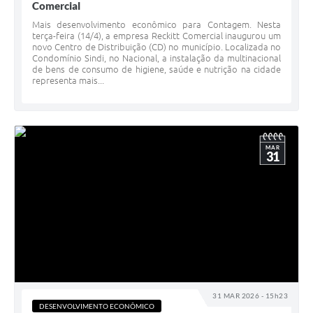
Comercial
Mais desenvolvimento econômico para Contagem. Nesta
terça-feira (14/4), a empresa Reckitt Comercial inaugurou um
novo Centro de Distribuição (CD) no município. Localizada no
Condomínio Sindi, no Nacional, a instalação da multinacional
de bens de consumo de higiene, saúde e nutrição na cidade
representa mais...
MAR
31
31 MAR 2026 - 15h23
DESENVOLVIMENTO ECONÔMICO