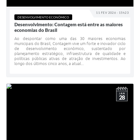
11 FEV 2026 - 15h23
DESENVOLVIMENTO ECONÔMICO
Desenvolvimento: Contagem está entre as maiores
economias do Brasil
Ao despontar como uma das 30 maiores economias
municipais do Brasil, Contagem vive um forte e inovador ciclo
de desenvolvimento econômico, sustentado por
planejamento estratégico, infraestrutura de qualidade e
políticas públicas ativas de atração de investimentos. Ao
longo dos últimos cinco anos, a atual...
JAN
28