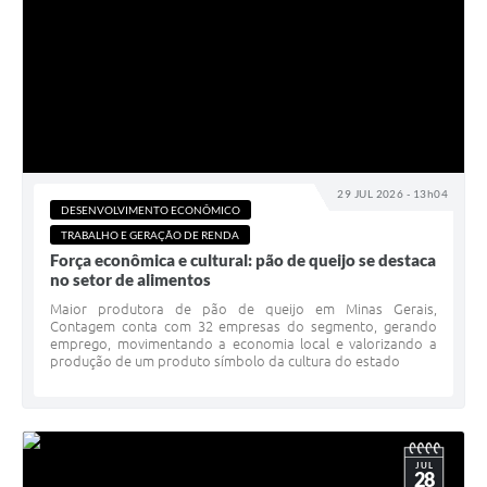
29 JUL 2026 - 13h04
DESENVOLVIMENTO ECONÔMICO
TRABALHO E GERAÇÃO DE RENDA
Força econômica e cultural: pão de queijo se destaca
no setor de alimentos
Maior produtora de pão de queijo em Minas Gerais,
Contagem conta com 32 empresas do segmento, gerando
emprego, movimentando a economia local e valorizando a
produção de um produto símbolo da cultura do estado
JUL
28