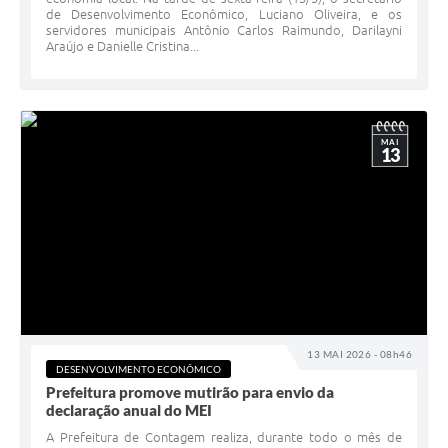
de Desenvolvimento Econômico, Luciano Oliveira, e os
servidores municipais Antônio Carlos Raimundo, Darilayni
Araújo e Danielle Cristina...
MAI
13
13 MAI 2026 - 08h46
DESENVOLVIMENTO ECONÔMICO
Prefeitura promove mutirão para envio da
declaração anual do MEI
A Prefeitura de Contagem realiza, durante todo o mês de