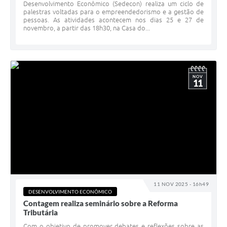
Desenvolvimento Econômico (Sedecon) realiza um ciclo de
palestras voltadas para o empreendedorismo e a gestão de
pessoas. As atividades acontecem nos dias 25 e 27 de
novembro, a partir das 18h30, na Casa do...
NOV
11
11 NOV 2025 - 16h49
DESENVOLVIMENTO ECONÔMICO
Contagem realiza seminário sobre a Reforma
Tributária
Com o objetivo de promover debates e reflexões sobre as