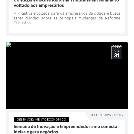
voltado aos empresários
A iniciativa é voltada para os empresários da cidade e busca
sanar dúvidas sobre as principais mudanças da Reforma
Tributária
OUT
31
31 OUT 2025 - 16h09
DESENVOLVIMENTO ECONÔMICO
Semana de Inovação e Empreendedorismo conecta
ideias e gera negócios