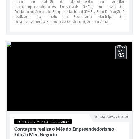
maio, um mutirão de atendimento para auxiliar
microempreendedores individuais (MEIs) no envio da
Declaração Anual do Simples Nacional (DASN-Simei). A ação é
realizada por meio da Secretaria Municipal de
Desenvolvimento Econômico (Sedecon), em parceria...
MAI
05
05 MAI 2026 - 08h00
DESENVOLVIMENTO ECONÔMICO
Contagem realiza o Mês do Empreendedorismo -
Edição Meu Negócio