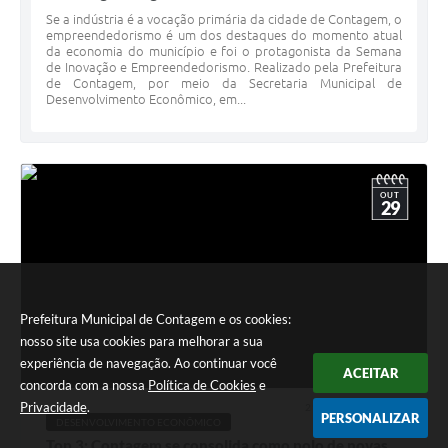
Se a indústria é a vocação primária da cidade de Contagem, o
empreendedorismo é um dos destaques do momento atual
da economia do município e foi o protagonista da Semana
de Inovação e Empreendedorismo. Realizado pela Prefeitura
de Contagem, por meio da Secretaria Municipal de
Desenvolvimento Econômico, em...
OUT
29
Prefeitura Municipal de Contagem e os cookies:
nosso site usa cookies para melhorar a sua
experiência de navegação. Ao continuar você
ACEITAR
concorda com a nossa
Política de Cookies
e
Privacidade
.
29 OUT 2025 - 17h24
PERSONALIZAR
DESENVOLVIMENTO ECONÔMICO
Top 3: Contagem se consolida como polo de novas