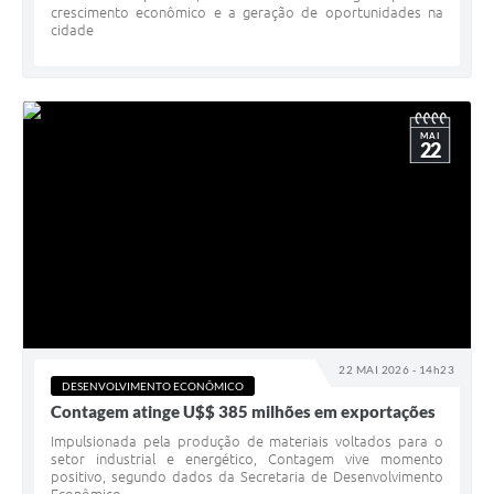
crescimento econômico e a geração de oportunidades na
cidade
MAI
22
22 MAI 2026 - 14h23
DESENVOLVIMENTO ECONÔMICO
Contagem atinge U$$ 385 milhões em exportações
Impulsionada pela produção de materiais voltados para o
setor industrial e energético, Contagem vive momento
positivo, segundo dados da Secretaria de Desenvolvimento