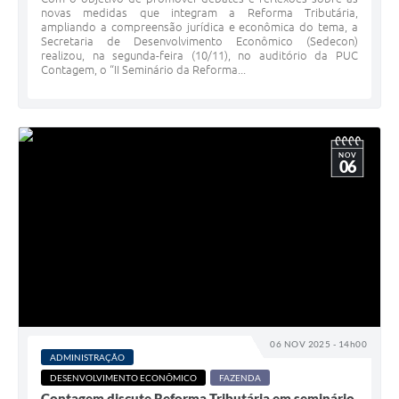
novas medidas que integram a Reforma Tributária,
ampliando a compreensão jurídica e econômica do tema, a
Secretaria de Desenvolvimento Econômico (Sedecon)
realizou, na segunda-feira (10/11), no auditório da PUC
Contagem, o “II Seminário da Reforma...
NOV
06
06 NOV 2025 - 14h00
ADMINISTRAÇÃO
DESENVOLVIMENTO ECONÔMICO
FAZENDA
Contagem discute Reforma Tributária em seminário