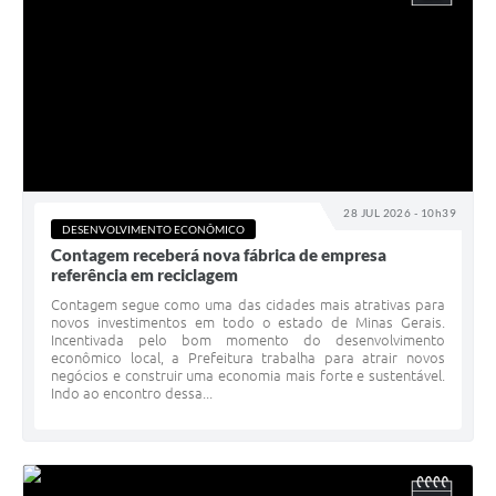
28 JUL 2026 - 10h39
DESENVOLVIMENTO ECONÔMICO
Contagem receberá nova fábrica de empresa
referência em reciclagem
Contagem segue como uma das cidades mais atrativas para
novos investimentos em todo o estado de Minas Gerais.
Incentivada pelo bom momento do desenvolvimento
econômico local, a Prefeitura trabalha para atrair novos
negócios e construir uma economia mais forte e sustentável.
Indo ao encontro dessa...