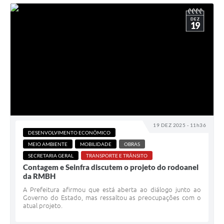
DEZ
19
19 DEZ 2025 - 11h36
DESENVOLVIMENTO ECONÔMICO
MEIO AMBIENTE
MOBILIDADE
OBRAS
SECRETARIA GERAL
TRANSPORTE E TRÂNSITO
Contagem e Seinfra discutem o projeto do rodoanel
da RMBH
A Prefeitura afirmou que está aberta ao diálogo junto ao
Governo do Estado, mas ressaltou as preocupações com o
atual projeto.