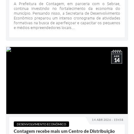
A Prefeitura de Contagem, em parceria com o Sebrae,
continua investindo no fortalecimento da economia do
município. Pensando nisso, a Secretaria de Desenvolvimento
Econômico preparou um intenso cronograma de atividades
formativas na busca de aperfeiçoar e capacitar os pequenos
e médios empreendedores locais....
ABR
14
14 ABR 2026 - 15h58
DESENVOLVIMENTO ECONÔMICO
Contagem recebe mais um Centro de Distribuição