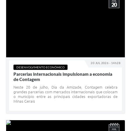
JUL
20
20 JUL 2026 - 14h28
DESENVOLVIMENTO ECONÔMICO
Parcerias internacionais impulsionam a economia
de Contagem
Neste 20 de julho, Dia da Amizade, Contagem celebra
grandes parcerias com mercados internacionais que colocam
o município entre as principais cidades exportadoras de
Minas Gerais
JUL