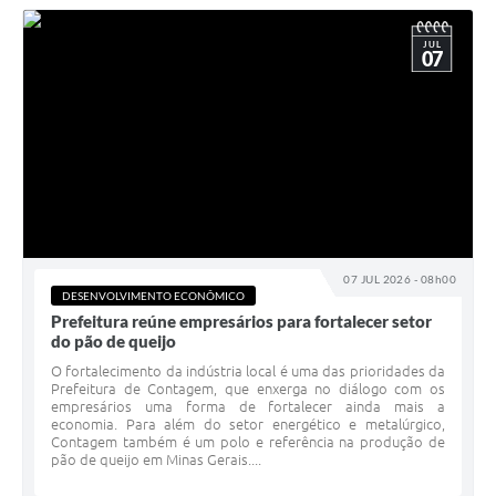
JUL
07
07 JUL 2026 - 08h00
DESENVOLVIMENTO ECONÔMICO
Prefeitura reúne empresários para fortalecer setor
do pão de queijo
O fortalecimento da indústria local é uma das prioridades da
Prefeitura de Contagem, que enxerga no diálogo com os
empresários uma forma de fortalecer ainda mais a
economia. Para além do setor energético e metalúrgico,
Contagem também é um polo e referência na produção de
pão de queijo em Minas Gerais....