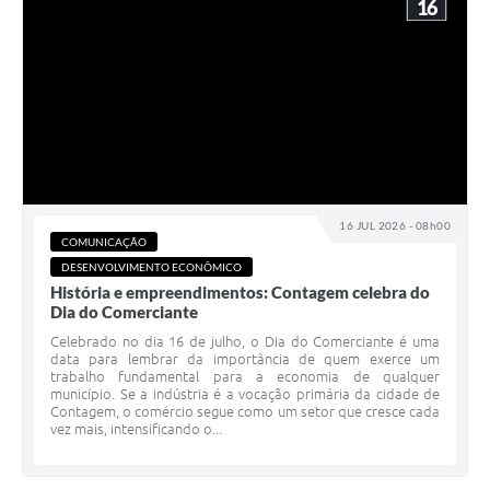
16
16 JUL 2026 - 08h00
COMUNICAÇÃO
DESENVOLVIMENTO ECONÔMICO
História e empreendimentos: Contagem celebra do
Dia do Comerciante
Celebrado no dia 16 de julho, o Dia do Comerciante é uma
data para lembrar da importância de quem exerce um
trabalho fundamental para a economia de qualquer
município. Se a indústria é a vocação primária da cidade de
Contagem, o comércio segue como um setor que cresce cada
vez mais, intensificando o...