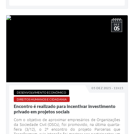
DEZ
05
05 DEZ 2025 - 11h15
DESENVOLVIMENTO ECONÔMICO
DIREITOS HUMANOS E CIDADANIA
Encontro é realizado para incentivar investimento
privado em projetos sociais
Com o objetivo de aproximar empresários de Organizações
da Sociedade Civil (OSCs), foi promovido, na última quarta-
feira (3/12), o 2º encontro do projeto Parcerias que