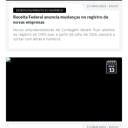
25 MAR 2026 - 14h50
DESENVOLVIMENTO ECONÔMICO
Receita Federal anuncia mudanças no registro de
novas empresas
Novos empreendedores de Contagem devem ficar atentos
ao registro de CNPJ que, a partir de julho de 2026, passará a
contar com letras e números.
MAR
13
13 MAR 2026 - 12h16