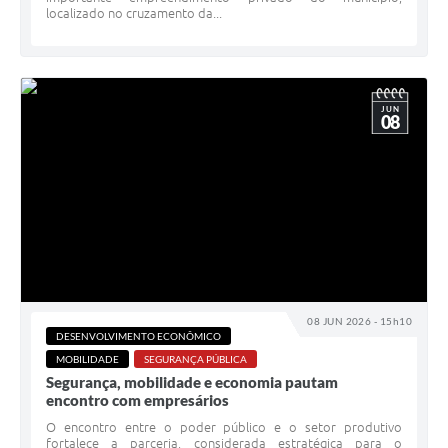
localizado no cruzamento da...
JUN
08
08 JUN 2026 - 15h10
DESENVOLVIMENTO ECONÔMICO
MOBILIDADE
SEGURANÇA PÚBLICA
Segurança, mobilidade e economia pautam
encontro com empresários
O encontro entre o poder público e o setor produtivo
fortalece a parceria, considerada estratégica para o