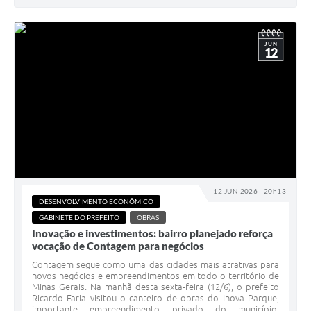
JUN
12
12 JUN 2026 - 20h13
DESENVOLVIMENTO ECONÔMICO
GABINETE DO PREFEITO
OBRAS
Inovação e investimentos: bairro planejado reforça
vocação de Contagem para negócios
Contagem segue como uma das cidades mais atrativas para
novos negócios e empreendimentos em todo o território de
Minas Gerais. Na manhã desta sexta-feira (12/6), o prefeito
Ricardo Faria visitou o canteiro de obras do Inova Parque,
importante empreendimento privado do município,