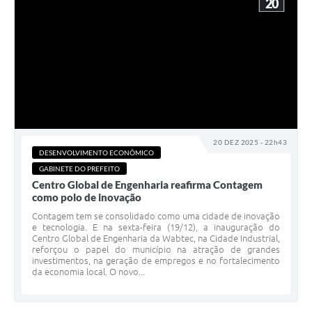
20
20 DEZ 2025 - 22h43
DESENVOLVIMENTO ECONÔMICO
GABINETE DO PREFEITO
Centro Global de Engenharia reafirma Contagem
como polo de inovação
Contagem tem se consolidado como uma cidade de inovação
e tecnologia. E na sexta-feira (19/12), a inauguração do
Centro Global de Engenharia da Wabtec, na Cidade Industrial,
reforçou o papel do município na atração de grandes
investimentos, na geração de empregos e no fortalecimento
da economia local. O novo...