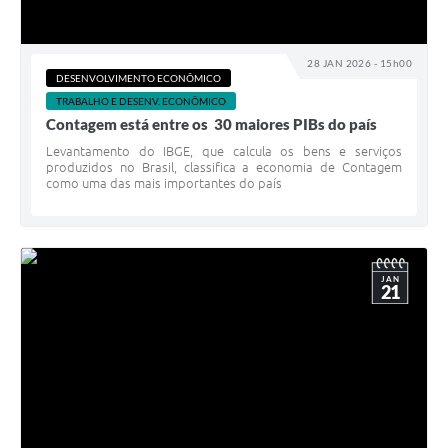
28 JAN 2026 - 15h00
DESENVOLVIMENTO ECONÔMICO
TRABALHO E DESENV. ECONÔMICO
Contagem está entre os 30 maiores PIBs do país
Levantamento do IBGE, que calcula os bens e serviços
produzidos no Brasil, classifica a economia de Contagem
como uma das mais importantes do país
JAN
21