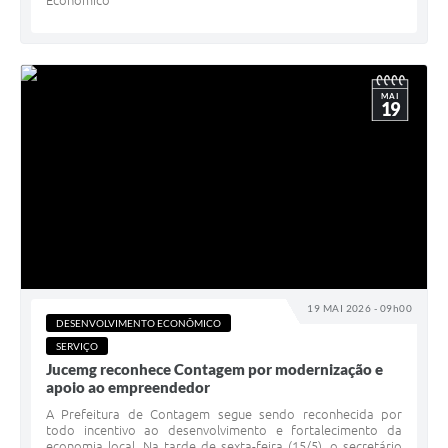
Econômico
MAI
19
19 MAI 2026 - 09h00
DESENVOLVIMENTO ECONÔMICO
SERVIÇO
Jucemg reconhece Contagem por modernização e
apoio ao empreendedor
A Prefeitura de Contagem segue sendo reconhecida por
todo incentivo ao desenvolvimento e fortalecimento da
economia local. Na tarde de sexta-feira (15/5), o secretário