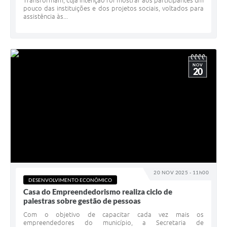
Transformam, cuja intenção foi mostrar aos participantes um
pouco das instituições e dos projetos sociais, voltados para
assistência às...
NOV
20
20 NOV 2025 - 11h00
DESENVOLVIMENTO ECONÔMICO
Casa do Empreendedorismo realiza ciclo de
palestras sobre gestão de pessoas
Com o objetivo de capacitar cada vez mais os
empreendedores do município, a Secretaria de