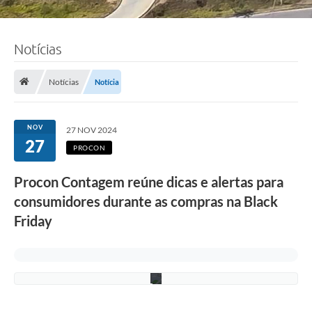
o
t
o
:
a
Notícias
r
q
u
Notícias
Notícia
i
v
o
P
NOV
27 NOV 2024
r
27
o
PROCON
c
o
Procon Contagem reúne dicas e alertas para
n
C
consumidores durante as compras na Black
o
n
Friday
t
a
g
e
m