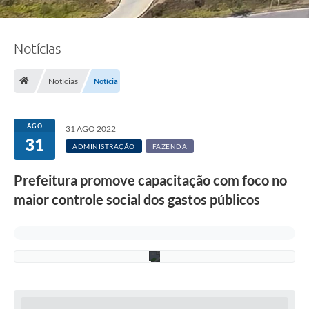
Notícias
Notícias
Notícia
F
o
t
AGO
31 AGO 2022
o
31
:
ADMINISTRAÇÃO
FAZENDA
S
e
Prefeitura promove capacitação com foco no
f
a
maior controle social dos gastos públicos
z
/
P
M
C