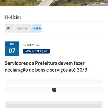
F
o
Notícias
t
o
:
A
Notícias
Notícia
d
e
l
c
JUL
07 JUL 2026
i
07
o
ADMINISTRAÇÃO
R
a
Servidores da Prefeitura devem fazer
m
o
declaração de bens e serviços até 30/9
s
/
P
M
C