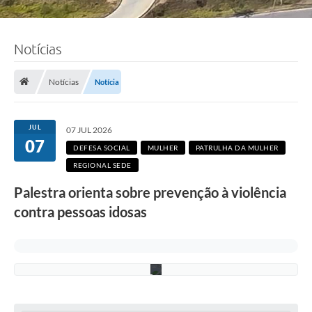
Notícias
F
o
t
Notícias
Notícia
o
:
e
q
JUL
07 JUL 2026
u
07
i
DEFESA SOCIAL
MULHER
PATRULHA DA MULHER
p
REGIONAL SEDE
e
S
Palestra orienta sobre prevenção à violência
E
D
contra pessoas idosas
S
/
P
M
C