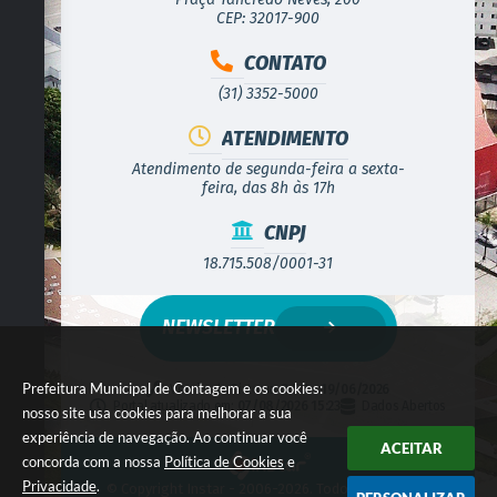
CEP: 32017-900
CONTATO
(31) 3352-5000
ATENDIMENTO
Atendimento de segunda-feira a sexta-
feira, das 8h às 17h
CNPJ
18.715.508/0001-31
NEWSLETTER
Prefeitura Municipal de Contagem e os cookies:
Versão do Sistema:
3.5.3 - 19/06/2026
Portal atualizado em:
07/08/2026 15:23
Dados Abertos
nosso site usa cookies para melhorar a sua
experiência de navegação. Ao continuar você
ACEITAR
concorda com a nossa
Política de Cookies
e
Privacidade
.
© Copyright Instar - 2006-2026. Todos os direitos