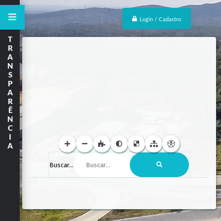
Login / Cadastro
T
R
A
N
S
P
A
R
Ê
N
C
I
A
Buscar...