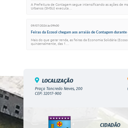
A Prefeitura de Contagem segue intensificando as ações de ma
Urbanos (SMSU) executa…
09/07/2026 às 09h00
Feiras da Ecosol chegam aos arraiás de Contagem durante 
Mais do que gerar renda, as feiras da Economia Solidária (Eco
quinzenalmente, das 1…
LOCALIZAÇÃO
Praça Tancredo Neves, 200
CEP: 32017-900
CIDADÃO