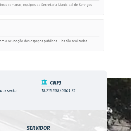
imas semanas, equipes da Secretaria Municipal de Serviços
am a ocupação dos espaços públicos. Elas são realizadas
CNPJ
a a sexta-
18.715.508/0001-31
SERVIDOR