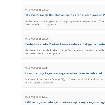
09/07/2026 às 12h00
"As Aventuras de Bininha" animam as férias escolares no 
As férias escolares ganham uma programação especial em Conta
temporada do programa…
09/07/2026 às 11h29
Prefeitura visita Martins Lanna e reforça diálogo com seto
Representantes da Prefeitura de Contagem visitaram, na tarde d
representantes da empresa…
09/07/2026 às 10h14
Comic reforça laços com organizações da sociedade civil
Na manhã de quarta feira (8/7), o Conselho Municipal do Idoso
organizações da socied…
09/07/2026 às 09h07
OTB reforça manutenção viária e amplia segurança na reg