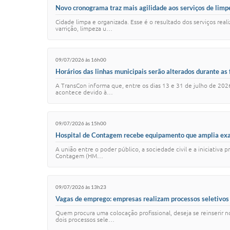
Novo cronograma traz mais agilidade aos serviços de limp
Cidade limpa e organizada. Esse é o resultado dos serviços re
varrição, limpeza u…
09/07/2026 às 16h00
Horários das linhas municipais serão alterados durante as 
A TransCon informa que, entre os dias 13 e 31 de julho de 2026
acontece devido à…
09/07/2026 às 15h00
Hospital de Contagem recebe equipamento que amplia ex
A união entre o poder público, a sociedade civil e a iniciativ
Contagem (HM…
09/07/2026 às 13h23
Vagas de emprego: empresas realizam processos seletivo
Quem procura uma colocação profissional, deseja se reinserir
dois processos sele…