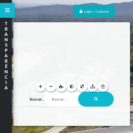
Login / Cadastro
T
R
A
N
S
P
A
R
Ê
N
C
I
A
Buscar...