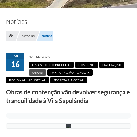
Notícias
F
Notícias
Notícia
o
t
o
:
JAN
16 JAN 2026
L
16
u
GABINETE DO PREFEITO
GOVERNO
HABITAÇÃO
c
i
OBRAS
PARTICIPAÇÃO POPULAR
S
REGIONAL INDUSTRIAL
SECRETARIA GERAL
a
l
Obras de contenção vão devolver segurança e
l
u
tranquilidade à Vila Sapolândia
m
/
P
M
C