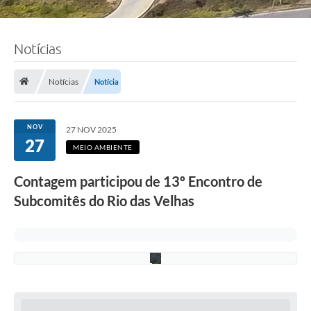
:
J
o
ã
Notícias
o
P
e
d
Notícias
Notícia
r
o
A
l
NOV
27 NOV 2025
c
27
â
MEIO AMBIENTE
n
t
Contagem participou de 13º Encontro de
a
r
Subcomitês do Rio das Velhas
a
/
P
M
C