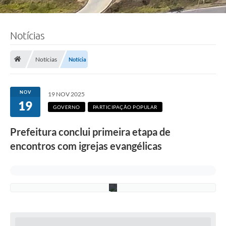
Notícias
F
o
t
o
Notícias
Notícia
:
F
á
b
NOV
19 NOV 2025
i
19
o
GOVERNO
PARTICIPAÇÃO POPULAR
S
i
Prefeitura conclui primeira etapa de
l
v
encontros com igrejas evangélicas
a
/
P
M
C