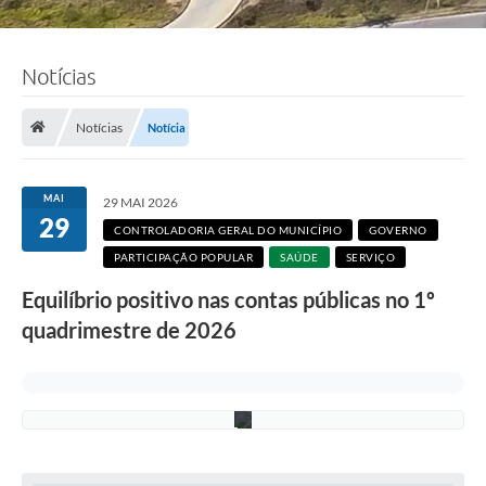
t
o
:
A
Notícias
u
g
u
s
Notícias
Notícia
t
o
N
a
MAI
29 MAI 2026
s
29
c
CONTROLADORIA GERAL DO MUNICÍPIO
GOVERNO
i
PARTICIPAÇÃO POPULAR
SAÚDE
SERVIÇO
m
e
Equilíbrio positivo nas contas públicas no 1º
n
t
quadrimestre de 2026
o
/
P
M
C