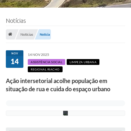
i
n
i
s
Notícias
t
r
a
ç
Notícias
Notícia
ã
o
R
e
NOV
14 NOV 2025
g
14
i
ASSISTÊNCIA SOCIAL
LIMPEZA URBANA
o
REGIONAL RIACHO
n
a
Ação intersetorial acolhe população em
l
R
situação de rua e cuida do espaço urbano
i
a
c
h
o