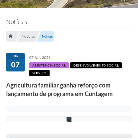
Notícias
F
o
t
Notícias
Notícia
o
:
L
u
JUN
07 JUN 2026
c
07
i
ASSISTÊNCIA SOCIAL
DESENVOLVIMENTO SOCIAL
S
SERVIÇO
a
l
Agricultura familiar ganha reforço com
l
u
lançamento de programa em Contagem
m
/
P
M
C