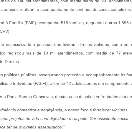
ou mais de 140 mil atendimentos, com média diária de 550 acolhiment
, as equipes realizam o acompanhamento contínuo de casos complexos.
ral à Família (PAIF) acompanha 518 famílias, enquanto outras 1.595 c
SCFV).
to especializado a pessoas que tiveram direitos violados, como em 
rviço registrou mais de 19 mil atendimentos, com média de 77 aten
e Direitos.
tes políticas públicas, assegurando proteção e acompanhamento às fa
ílias e Indivíduos (PAEFI), além de 42 adolescentes em cumprimento 
Ana Paula Santos Gonçalves, destacou os desafios enfrentados diariam
iolência doméstica e negligência, e nosso foco é fortalecer vínculos
eus projetos de vida com dignidade e respeito. Ser assistente social
ce ter seus direitos assegurados.”