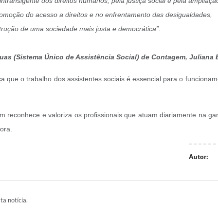
intransigente dos direitos humanos, pela justiça social e pela ampliaçã
oção do acesso a direitos e no enfrentamento das desigualdades,
trução de uma sociedade mais justa e democrática”.
Suas (Sistema Único de Assistência Social) de Contagem, Juliana
a que o trabalho dos assistentes sociais é essencial para o funcionam
em reconhece e valoriza os profissionais que atuam diariamente na gara
ora.
Autor:
ta notícia.