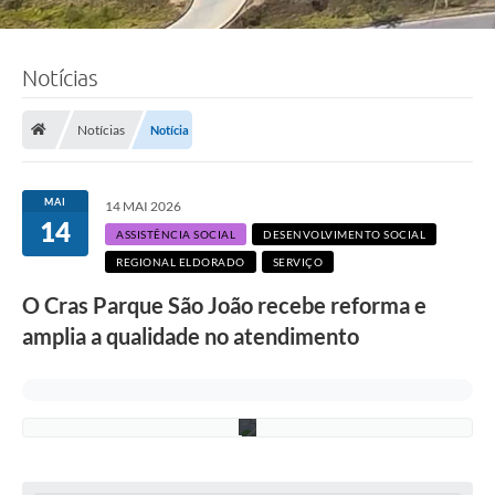
F
Notícias
o
t
o
:
Notícias
Notícia
A
d
e
l
MAI
14 MAI 2026
c
14
i
ASSISTÊNCIA SOCIAL
DESENVOLVIMENTO SOCIAL
o
REGIONAL ELDORADO
SERVIÇO
R
a
O Cras Parque São João recebe reforma e
m
o
amplia a qualidade no atendimento
s
/
P
M
C