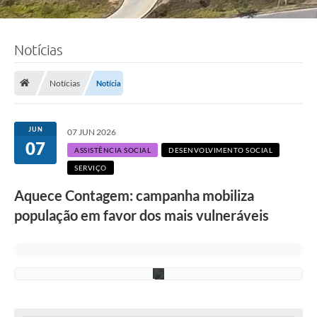
F
Notícias
o
t
o
:
Notícias
Notícia
A
d
e
l
JUN
07 JUN 2026
c
07
i
ASSISTÊNCIA SOCIAL
DESENVOLVIMENTO SOCIAL
o
SERVIÇO
R
a
Aquece Contagem: campanha mobiliza
m
o
população em favor dos mais vulneráveis
s
/
P
M
C