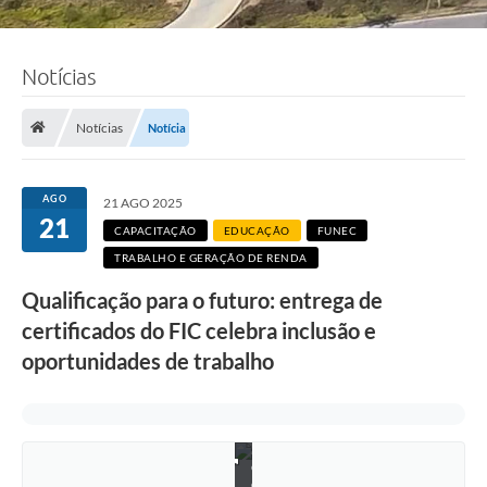
Notícias
Notícias
Notícia
AGO
21 AGO 2025
21
CAPACITAÇÃO
EDUCAÇÃO
FUNEC
TRABALHO E GERAÇÃO DE RENDA
Qualificação para o futuro: entrega de
certificados do FIC celebra inclusão e
oportunidades de trabalho
F
o
t
o
s
:
e
q