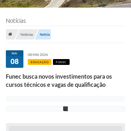
o
t
o
:
Notícias
D
i
v
u
Notícias
Notícia
l
g
a
ç
MAI
08 MAI 2026
ã
08
o
EDUCAÇÃO
FUNEC
F
u
Funec busca novos investimentos para os
n
e
cursos técnicos e vagas de qualificação
c
/
P
M
C