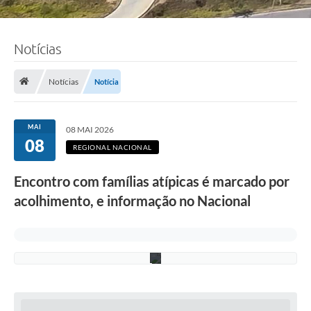
ç
ã
o
R
Notícias
e
g
i
o
Notícias
Notícia
n
a
l
N
MAI
08 MAI 2026
a
08
c
REGIONAL NACIONAL
i
o
Encontro com famílias atípicas é marcado por
n
a
acolhimento, e informação no Nacional
l
/
P
M
C