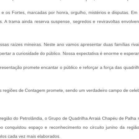
 e os Fortes, marcadas por honra, orgulho, mistérios e disputas. Em
s. A trama ainda reserva suspense, segredos e reviravoltas envolv
nossas raízes mineiras. Neste ano vamos apresentar duas famílias 
pertar a curiosidade do público. Nossa expectativa é enorme e espera
presentação promete encantar o público e reforçar a força das quadr
as regiões de Contagem promete, sendo um verdadeiro campo de celeb
 região do Petrolândia, o Grupo de Quadrilha Arraiá Chapéu de Palha 
 conquistou espaço e reconhecimento no circuito junino da região m
ulos cada vez mais elaborados.