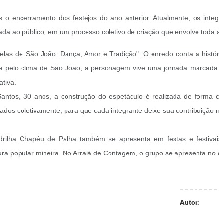
o encerramento dos festejos do ano anterior. Atualmente, os inte
tada ao público, em um processo coletivo de criação que envolve toda a
elas de São João: Dança, Amor e Tradição". O enredo conta a histór
da pelo clima de São João, a personagem vive uma jornada marcada p
ativa.
antos, 30 anos, a construção do espetáculo é realizada de forma co
ados coletivamente, para que cada integrante deixe sua contribuição na
ilha Chapéu de Palha também se apresenta em festas e festivais
ura popular mineira. No Arraiá de Contagem, o grupo se apresenta no dia
Autor: