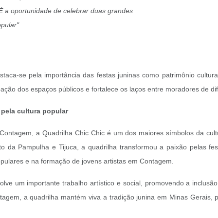
 É a oportunidade de celebrar duas grandes
opular".
aca-se pela importância das festas juninas como patrimônio cultura
ção dos espaços públicos e fortalece os laços entre moradores de dif
pela cultura popular
 Contagem, a Quadrilha Chic Chic é um dos maiores símbolos da cult
 da Pampulha e Tijuca, a quadrilha transformou a paixão pelas fest
opulares e na formação de jovens artistas em Contagem.
olve um importante trabalho artístico e social, promovendo a inclusã
ntagem, a quadrilha mantém viva a tradição junina em Minas Gerais, pa