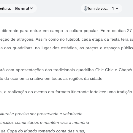
eitura:
Tom de voz:
erente para entrar em campo: a cultura popular. Entre os dias 27 
leção de atrações. Assim como no futebol, cada etapa da festa terá 
s das quadrilhas; no lugar dos estádios, as praças e espaços públ
rá com apresentações das tradicionais quadrilha Chic Chic e
Chapéu
ento da economia criativa em todas as regiões da cidade.
es, a realização do evento em formato itinerante fortalece uma tradiçã
ultural e precisa ser preservada e valorizada.
 vínculos comunitários e mantém viva a memória
ma da Copa do Mundo tomando conta das ruas,