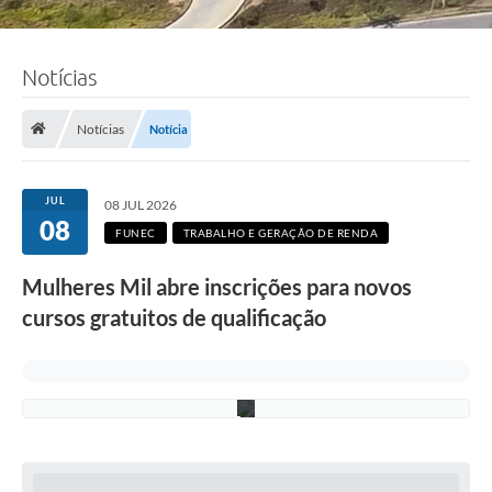
F
Notícias
o
t
o
:
Notícias
Notícia
R
i
c
a
JUL
08 JUL 2026
r
08
d
FUNEC
TRABALHO E GERAÇÃO DE RENDA
o
L
Mulheres Mil abre inscrições para novos
i
m
cursos gratuitos de qualificação
a
/
P
M
C