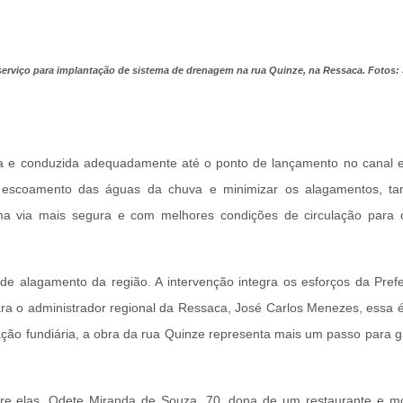
serviço para implantação de sistema de drenagem na rua Quinze, na Ressaca. Fotos
da e conduzida adequadamente até o ponto de lançamento no canal e
escoamento das águas da chuva e minimizar os alagamentos, ta
 via mais segura e com melhores condições de circulação para o
de alagamento da região. A intervenção integra os esforços da Prefe
a o administrador regional da Ressaca, José Carlos Menezes, essa é 
ção fundiária, a obra da rua Quinze representa mais um passo para ga
e elas, Odete Miranda de Souza, 70, dona de um restaurante e mor