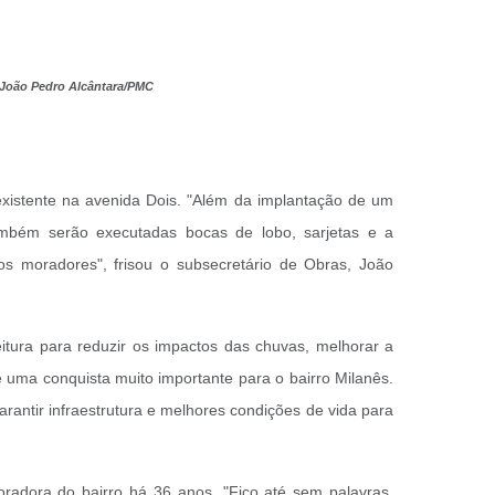
: João Pedro Alcântara/PMC
xistente na avenida Dois. "Além da implantação de um
mbém serão executadas bocas de lobo, sarjetas e a
s moradores", frisou o subsecretário de Obras, João
itura para reduzir os impactos das chuvas, melhorar a
uma conquista muito importante para o bairro Milanês.
rantir infraestrutura e melhores condições de vida para
adora do bairro há 36 anos. "Fico até sem palavras.