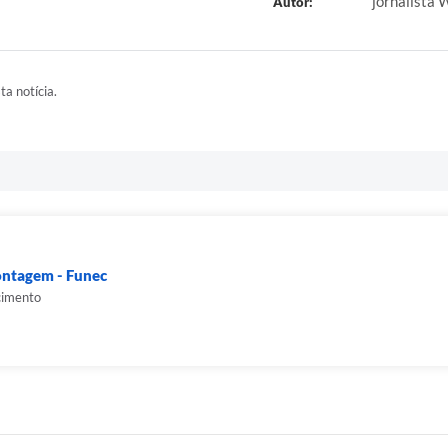
jornalista 
Autor:
ta notícia.
ontagem - Funec
cimento