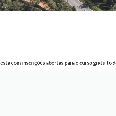
F
 está com inscrições abertas para o curso gratuito 
o
t
o
:
F
á
b
i
o
S
i
l
v
a