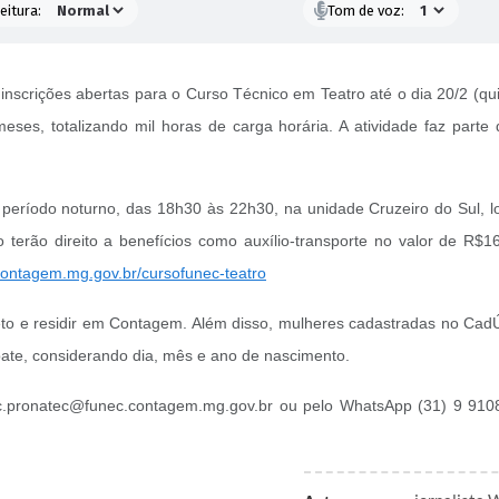
eitura:
Tom de voz:
crições abertas para o Curso Técnico em Teatro até o dia 20/2 (quint
ses, totalizando mil horas de carga horária. A atividade faz part
 período noturno, das 18h30 às 22h30, na unidade Cruzeiro do Sul, 
vo terão direito a benefícios como auxílio-transporte no valor de R$
contagem.mg.gov.br/cursofunec-teatro
leto e residir em Contagem. Além disso, mulheres cadastradas no CadÚ
pate, considerando dia, mês e ano de nascimento.
c.pronatec@funec.contagem.mg.gov.br ou pelo WhatsApp (31) 9 9108-