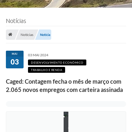
Notícias
Notícias
Notícia
MAI
03 MAI 2024
03
DESENVOLVIMENTO ECONÔMICO
TRABALHO E RENDA
Caged: Contagem fecha o mês de março com
2.065 novos empregos com carteira assinada
F
o
t
o
:
R
i
c