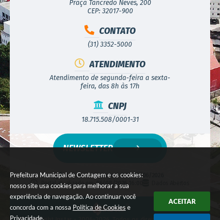
Praça Tancredo Neves, 200
CEP: 32017-900
CONTATO
(31) 3352-5000
ATENDIMENTO
Atendimento de segunda-feira a sexta-
feira, das 8h às 17h
CNPJ
18.715.508/0001-31
NEWSLETTER
Prefeitura Municipal de Contagem e os cookies:
Versão do Sistema:
3.5.3 - 19/06/2026
Portal atualizado em:
06/08/2026 16:00
Dados Abertos
nosso site usa cookies para melhorar a sua
experiência de navegação. Ao continuar você
ACEITAR
concorda com a nossa
Política de Cookies
e
Privacidade
.
© Copyright Instar - 2006-2026. Todos os direitos reservados -